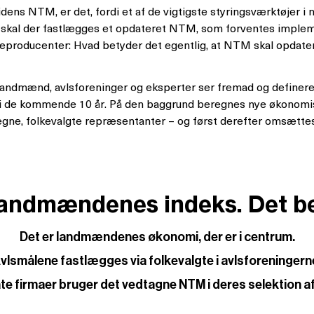
ens NTM, er det, fordi et af de vigtigste styringsværktøjer i 
skal der fastlægges et opdateret NTM, som forventes implemen
producenter: Hvad betyder det egentlig, at NTM skal opdatere
landmænd, avlsforeninger og eksperter ser fremad og definerer,
 i de kommende 10 år. På den baggrund beregnes nye økonomis
gne, folkevalgte repræsentanter – og først derefter omsættes 
andmændenes indeks. Det be
Det er landmændenes økonomi, der er i centrum.
vlsmålene fastlægges via folkevalgte i avlsforeningern
te firmaer bruger det vedtagne NTM i deres selektion af