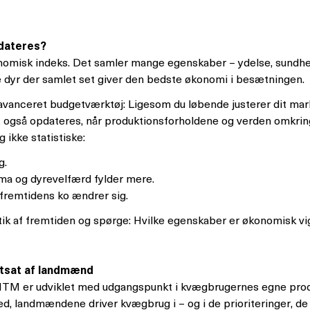
dateres?
nomisk indeks. Det samler mange egenskaber – ydelse, sundhed
lke dyr der samlet set giver den bedste økonomi i besætningen.
ceret budgetværktøj: Ligesom du løbende justerer dit mark- e
t også opdateres, når produktionsforholdene og verden omkrin
 ikke statistiske:
g.
ima og dyrevelfærd fylder mere.
fremtidens ko ændrer sig.
tik af fremtiden og spørge: Hvilke egenskaber er økonomisk v
stsat af landmænd
t NTM er udviklet med udgangspunkt i kvægbrugernes egne pro
ed, landmændene driver kvægbrug i – og i de prioriteringer, de 