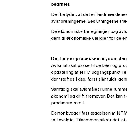
bedrifter.
Det betyder, at det er landmændenes 
avlsforeningerne. Beslutningerne træf
De økonomiske beregninger bag avlsm
dem til økonomiske værdier for de e
Derfor ser processen ud, som den
Avlsmål skal passe til de køer og prod
opdatering af NTM udgangspunkt i et 
der træffes i dag, først slår fuldt i
Samtidig skal avlsmålet kunne rumme 
økonomi og drift fremover. Det kan f
producere mælk.
Derfor bygger fastlæggelsen af NTM p
folkevalgte. Tilsammen sikrer det, at