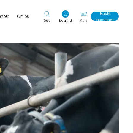
Bestil
nter
Om os
inseminør
Søg
Log ind
Kurv
Log ind med det samme