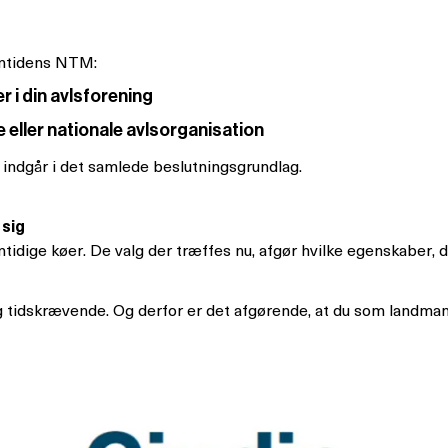
remtidens NTM:
 i din avlsforening
ale eller nationale avlsorganisation
g indgår i det samlede beslutningsgrundlag.
 sig
dige køer. De valg der træffes nu, afgør hvilke egenskaber, de
 tidskrævende. Og derfor er det afgørende, at du som landman