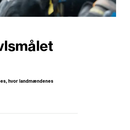
vlsmålet
roces, hvor landmændenes