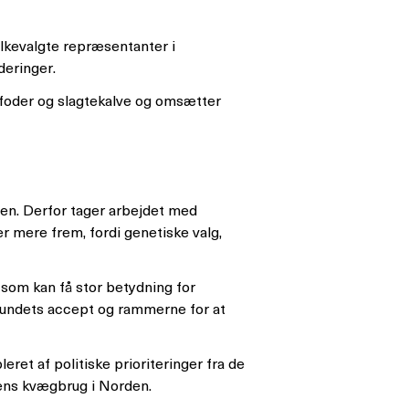
olkevalgte repræsentanter i
deringer.
 foder og slagtekalve og omsætter
iden. Derfor tager arbejdet med
r mere frem, fordi genetiske valg,
 som kan få stor betydning for
mfundets accept og rammerne for at
et af politiske prioriteringer fra de
idens kvægbrug i Norden.