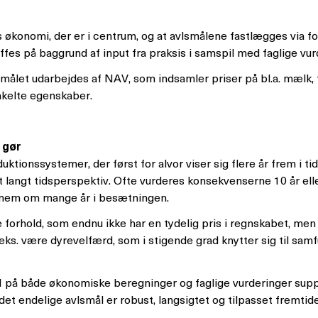
økonomi, der er i centrum, og at avlsmålene fastlægges via f
fes på baggrund af input fra praksis i samspil med faglige vur
ålet udarbejdes af NAV, som indsamler priser på bl.a. mælk,
nkelte egenskaber.
 gør
uktionssystemer, der først for alvor viser sig flere år frem i t
langt tidsperspektiv. Ofte vurderes konsekvenserne 10 år elle
gennem om mange år i besætningen.
forhold, som endnu ikke har en tydelig pris i regnskabet, men
.eks. være dyrevelfærd, som i stigende grad knytter sig til sa
å både økonomiske beregninger og faglige vurderinger suppler
 det endelige avlsmål er robust, langsigtet og tilpasset fremt