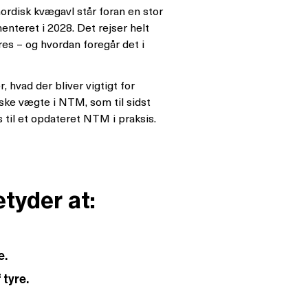
nordisk kvægavl står foran en stor
teret i 2028. Det rejser helt
s – og hvordan foregår det i
 hvad der bliver vigtigt for
ke vægte i NTM, som til sidst
til et opdateret NTM i praksis.
tyder at:
e.
 tyre.