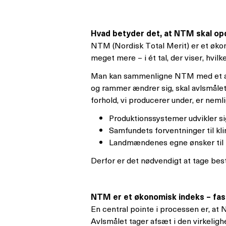
Hvad betyder det, at NTM skal op
NTM (Nordisk Total Merit) er et øko
meget mere – i ét tal, der viser, hvi
Man kan sammenligne NTM med et avan
og rammer ændrer sig, skal avlsmåle
forhold, vi producerer under, er nemlig
Produktionssystemer udvikler si
Samfundets forventninger til kl
Landmændenes egne ønsker til 
Derfor er det nødvendigt at tage bes
NTM er et økonomisk indeks – fa
En central pointe i processen er, a
Avlsmålet tager afsæt i den virkeligh