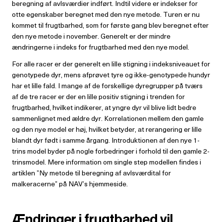
beregning af avlsværdier indført. Indtil videre er indekser for
otte egenskaber beregnet med den nye metode. Turen er nu
kommet til frugtbarhed, som for første gang blev beregnet efter
den nye metode i november. Generelt er der mindre
ændringerne i indeks for frugtbarhed med den nye model.
For alle racer er der generelt en lille stigning i indeksniveauet for
genotypede dyr, mens afprøvet tyre og ikke-genotypede hundyr
har et lille fald. I mange af de forskellige dyregrupper på tværs
af de tre racer er der en lille positiv stigning i trenden for
frugtbarhed, hvilket indikerer, at yngre dyr vil blive lidt bedre
sammenlignet med ældre dyr. Korrelationen mellem den gamle
og den nye model er høj, hvilket betyder, at rerangering er lille
blandt dyr født i samme årgang. Introduktionen af den nye 1-
trins model byder på nogle forbedringer i forhold til den gamle 2-
trinsmodel. Mere information om single step modellen findes i
artiklen ”Ny metode til beregning af avlsværdital for
malkeracerne” på NAV’s hjemmeside.
Ændringer i frugtbarhed vil