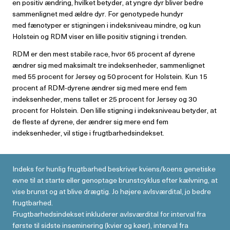
en positiv ændring, hvilket betyder, at yngre dyr bliver bedre
sammenlignet med ældre dyr. For genotypede hundyr
med fænotyper er stigningen i indeksniveau mindre, og kun
Holstein og RDM viser en lille positiv stigning i trenden.
RDM er den mest stabile race, hvor 65 procent af dyrene
ændrer sig med maksimalt tre indeksenheder, sammenlignet
med 55 procent for Jersey og 50 procent for Holstein. Kun 15
procent af RDM-dyrene ændrer sig med mere end fem
indeksenheder, mens tallet er 25 procent for Jersey og 30
procent for Holstein. Den lille stigning i indeksniveau betyder, at
de fleste af dyrene, der ændrer sig mere end fem
indeksenheder, vil stige i frugtbarhedsindekset.
Indeks for hunlig frugtbarhed beskriver kviens/koens genetiske
evne til at starte eller genoptage brunstcyklus efter kælvning, at
vise brunst og at blive drægtig. Jo højere avlsværdital, jo bedre
frugtbarhed.
Frugtbarhedsindekset inkluderer avlsværdital for interval fra
første til sidste inseminering (kvier og køer), interval fra