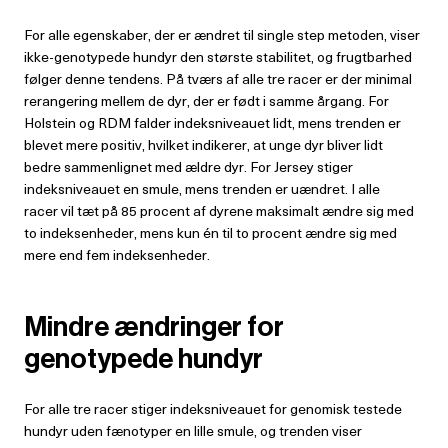
For alle egenskaber, der er ændret til single step metoden, viser
ikke-genotypede hundyr den største stabilitet, og frugtbarhed
følger denne tendens. På tværs af alle tre racer er der minimal
rerangering mellem de dyr, der er født i samme årgang. For
Holstein og RDM falder indeksniveauet lidt, mens trenden er
blevet mere positiv, hvilket indikerer, at unge dyr bliver lidt
bedre sammenlignet med ældre dyr. For Jersey stiger
indeksniveauet en smule, mens trenden er uændret. I alle
racer vil tæt på 85 procent af dyrene maksimalt ændre sig med
to indeksenheder, mens kun én til to procent ændre sig med
mere end fem indeksenheder.
Mindre ændringer for
genotypede hundyr
For alle tre racer stiger indeksniveauet for genomisk testede
hundyr uden fænotyper en lille smule, og trenden viser