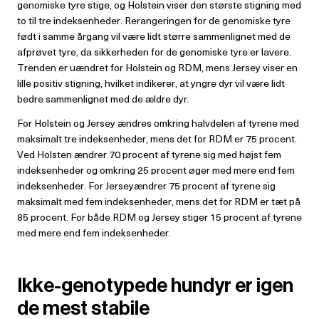
genomiske tyre stige, og Holstein viser den største stigning med
to til tre indeksenheder. Rerangeringen for de genomiske tyre
født i samme årgang vil være lidt større sammenlignet med de
afprøvet tyre, da sikkerheden for de genomiske tyre er lavere.
Trenden er uændret for Holstein og RDM, mens Jersey viser en
lille positiv stigning, hvilket indikerer, at yngre dyr vil være lidt
bedre sammenlignet med de ældre dyr.
For Holstein og Jersey ændres omkring halvdelen af tyrene med
maksimalt tre indeksenheder, mens det for RDM er 75 procent.
Ved Holsten ændrer 70 procent af tyrene sig med højst fem
indeksenheder og omkring 25 procent øger med mere end fem
indeksenheder. For Jerseyændrer 75 procent af tyrene sig
maksimalt med fem indeksenheder, mens det for RDM er tæt på
85 procent. For både RDM og Jersey stiger 15 procent af tyrene
med mere end fem indeksenheder.
Ikke-genotypede hundyr er igen
de mest stabile