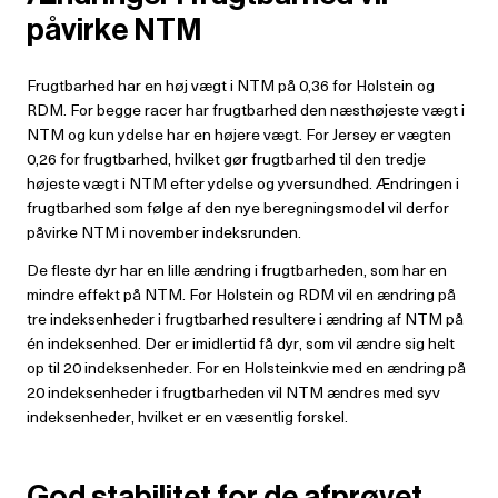
påvirke NTM
Frugtbarhed har en høj vægt i NTM på 0,36 for Holstein og
RDM. For begge racer har frugtbarhed den næsthøjeste vægt i
NTM og kun ydelse har en højere vægt. For Jersey er vægten
0,26 for frugtbarhed, hvilket gør frugtbarhed til den tredje
højeste vægt i NTM efter ydelse og yversundhed. Ændringen i
frugtbarhed som følge af den nye beregningsmodel vil derfor
påvirke NTM i november indeksrunden.
De fleste dyr har en lille ændring i frugtbarheden, som har en
mindre effekt på NTM. For Holstein og RDM vil en ændring på
tre indeksenheder i frugtbarhed resultere i ændring af NTM på
én indeksenhed. Der er imidlertid få dyr, som vil ændre sig helt
op til 20 indeksenheder. For en Holsteinkvie med en ændring på
20 indeksenheder i frugtbarheden vil NTM ændres med syv
indeksenheder, hvilket er en væsentlig forskel.
God stabilitet for de afprøvet