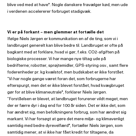
blive ved med at have". Nogle danskere fravælger kød, men ude
i verdenen accelererer forbruget stadigvæk.
Vi er på forkant – men glemmer at fortælle det
Ifølge Niels Jørgen er kommunikation en af de ting, som vi i
landbruget generelt kan blive bedre til. Landbruget er ofte på
bagkant med at forklare, hvad vi gør, f.eks. CO2-afgiften på
biologiske processer. Vi har mange nye tiltag ude på
bedrifterne; robotter, sprøjtemidler, GPS-styring osv., samt flere
foderenheder pr. kg kvælstof, men budskabet er ikke forstået.
”Vi har nogle gange været foran det, som forbrugerne har
efterspurgt, men det er ikke blevet forstået, hvad kvægbruget
gør for at blive klimaneutrale", forklarer Niels Jørgen.
”Forståelsen er blevet, at landbruget forurener vildt meget, men
der er færre dyr i dag end for 100 år siden. Det er ikke det, som
har ændret sig, men befolkningens forbrug, som har ændret sig
markant. Vi har forsøgt at gøre det mere miljø- og klimavenligt
samtidig med bedre dyrevelfærd", fortæller Niels Jørgen, som
samtidig mener, at vi ikke har fået kredit for tiltagene, da