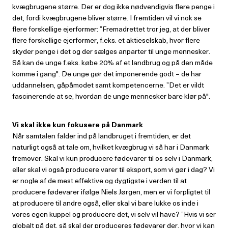
kvægbrugene større. Der er dog ikke nødvendigvis flere penge i
det, fordi kvægbrugene bliver større. I fremtiden vil vi nok se
flere forskellige ejerformer: ”Fremadrettet tror jeg, at der bliver
flere forskellige ejerformer, f.eks. et aktieselskab, hvor flere
skyder penge i det og der sælges anparter til unge mennesker.
Så kan de unge f.eks. købe 20% af et landbrug og på den måde
komme i gang". De unge gør det imponerende godt – de har
uddannelsen, gåpåmodet samt kompetencerne. ”Det er vildt
fascinerende at se, hvordan de unge mennesker bare klør på".
Vi skal ikke kun fokusere på Danmark
Når samtalen falder ind på landbruget i fremtiden, er det
naturligt også at tale om, hvilket kvægbrug vi så har i Danmark
fremover. Skal vi kun producere fødevarer til os selv i Danmark,
eller skal vi også producere varer til eksport, som vi gør i dag? Vi
er nogle af de mest effektive og dygtigste i verden til at
producere fødevarer ifølge Niels Jørgen, men er vi forpligtet til
at producere til andre også, eller skal vi bare lukke os inde i
vores egen kuppel og producere det, vi selv vil have? ”Hvis vi ser
globalt på det, så skal der produceres fødevarer der, hvor vi kan