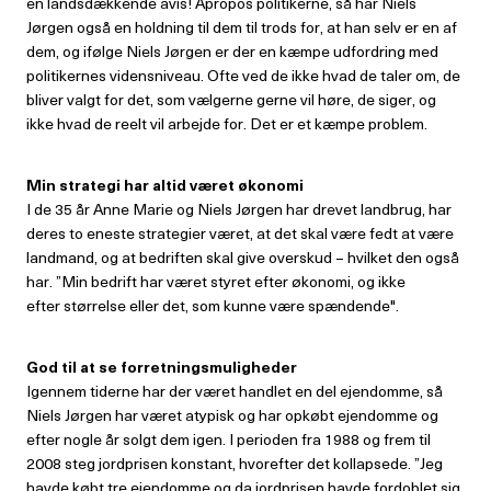
en landsdækkende avis! Apropos politikerne, så har Niels
Jørgen også en holdning til dem til trods for, at han selv er en af
dem, og ifølge Niels Jørgen er der en kæmpe udfordring med
politikernes vidensniveau. Ofte ved de ikke hvad de taler om, de
bliver valgt for det, som vælgerne gerne vil høre, de siger, og
ikke hvad de reelt vil arbejde for. Det er et kæmpe problem.
Min strategi har altid været økonomi
I de 35 år Anne Marie og Niels Jørgen har drevet landbrug, har
deres to eneste strategier været, at det skal være fedt at være
landmand, og at bedriften skal give overskud – hvilket den også
har. ”Min bedrift har været styret efter økonomi, og ikke
efter størrelse eller det, som kunne være spændende".
God til at se forretningsmuligheder
Igennem tiderne har der været handlet en del ejendomme, så
Niels Jørgen har været atypisk og har opkøbt ejendomme og
efter nogle år solgt dem igen. I perioden fra 1988 og frem til
2008 steg jordprisen konstant, hvorefter det kollapsede. ”Jeg
havde købt tre ejendomme og da jordprisen havde fordoblet sig,