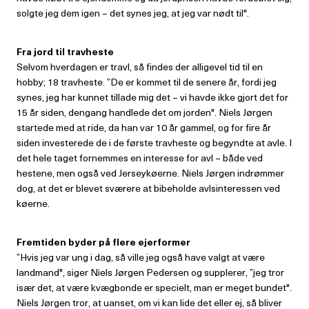
solgte jeg dem igen – det synes jeg, at jeg var nødt til".
Fra jord til travheste
Selvom hverdagen er travl, så findes der alligevel tid til en
hobby; 18 travheste. ”De er kommet til de senere år, fordi jeg
synes, jeg har kunnet tillade mig det – vi havde ikke gjort det for
15 år siden, dengang handlede det om jorden". Niels Jørgen
startede med at ride, da han var 10 år gammel, og for fire år
siden investerede de i de første travheste og begyndte at avle. I
det hele taget fornemmes en interesse for avl – både ved
hestene, men også ved Jerseykøerne. Niels Jørgen indrømmer
dog, at det er blevet sværere at bibeholde avlsinteressen ved
køerne.
Fremtiden byder på flere ejerformer
”Hvis jeg var ung i dag, så ville jeg også have valgt at være
landmand", siger Niels Jørgen Pedersen og supplerer, ”jeg tror
især det, at være kvægbonde er specielt, man er meget bundet".
Niels Jørgen tror, at uanset, om vi kan lide det eller ej, så bliver