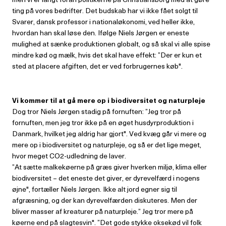
ting på vores bedrifter. Det budskab har vi ikke fået solgt til
Svarer, dansk professor i nationaløkonomi, ved heller ikke,
hvordan han skal løse den. Ifølge Niels Jørgen er eneste
mulighed at sænke produktionen globalt, og så skal vi alle spise
mindre kød og mælk, hvis det skal have effekt: ”Der er kun et
sted at placere afgiften, det er ved forbrugernes køb".
Vi kommer til at gå mere op i biodiversitet og naturpleje
Dog tror Niels Jørgen stadig på fornuften: ”Jeg tror på
fornuften, men jeg tror ikke på en øget husdyrproduktion i
Danmark, hvilket jeg aldrig har gjort". Ved kvæg går vi mere og
mere op i biodiversitet og naturpleje, og så er det lige meget,
hvor meget CO2-udledning de laver.
”At sætte malkekøerne på græs giver hverken miljø, klima eller
biodiversitet – det eneste det giver, er dyrevelfærd i nogens
øjne", fortæller Niels Jørgen. Ikke alt jord egner sig til
afgræsning, og der kan dyrevelfærden diskuteres. Men der
bliver masser af kreaturer på naturpleje.” Jeg tror mere på
køerne end på slagtesvin". ”Det gode stykke oksekød vil folk