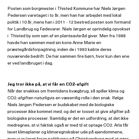
Posten som borgmester i Thisted Kommune har Niels Jørgen
Pedersen varetaget i to år, men han har arbejdet med lokal
politik i 10 år, mens han i 2011 - 12 bestred posten som formand
for Landbrug og Fødevarer. Niels Jørgen er oprindelig opvokset
i Thisted by som søn af en planteavlsråd giver. Men fra 1988
havde han sammen med sin kone Anne Marie en
præstegårdsforpagtning, inden de i 1993 købte deres
nuværende bedrift. De har sammen fire børn, hvor kun den ene
er ved landbruget i dag.
Jeg tror ikke på, at vi får en CO2-afgift
Når der snakkes om fremtidens kvægbrug, så spiller klima og
CO2-afgiften naturligvis en væsentlig rolle i den snak. Ifølge
Niels Jørgen Pedersen er budskabet med de biologiske
processer ikke kommet med, og det er tosset at give afgifter på
biologiske processer. Samtidig er det en udfordring, at det ikke
medregnes, at vi faktisk også er med til at optage CO2. Arla får
lavet klimaplaner og klimaregnskaber ude på ejendommene,
men vi er langt foran politikerne på Christiansborg med at gøre