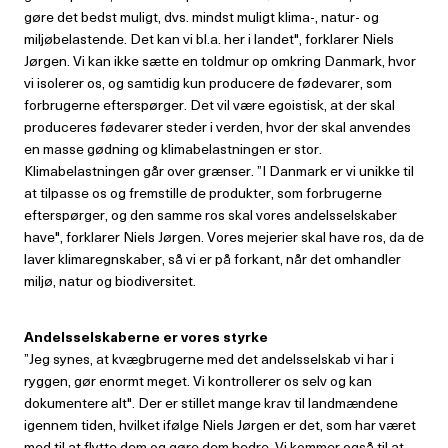
gøre det bedst muligt, dvs. mindst muligt klima-, natur- og
miljøbelastende. Det kan vi bl.a. her i landet", forklarer Niels
Jørgen. Vi kan ikke sætte en toldmur op omkring Danmark, hvor
vi isolerer os, og samtidig kun producere de fødevarer, som
forbrugerne efterspørger. Det vil være egoistisk, at der skal
produceres fødevarer steder i verden, hvor der skal anvendes
en masse gødning og klimabelastningen er stor.
Klimabelastningen går over grænser. ”I Danmark er vi unikke til
at tilpasse os og fremstille de produkter, som forbrugerne
efterspørger, og den samme ros skal vores andelsselskaber
have", forklarer Niels Jørgen. Vores mejerier skal have ros, da de
laver klimaregnskaber, så vi er på forkant, når det omhandler
miljø, natur og biodiversitet.
Andelsselskaberne er vores styrke
”Jeg synes, at kvægbrugerne med det andelsselskab vi har i
ryggen, gør enormt meget. Vi kontrollerer os selv og kan
dokumentere alt". Der er stillet mange krav til landmændene
igennem tiden, hvilket ifølge Niels Jørgen er det, som har været
med til at flytte dem og gøre dem bedre. Vi kommer også til at