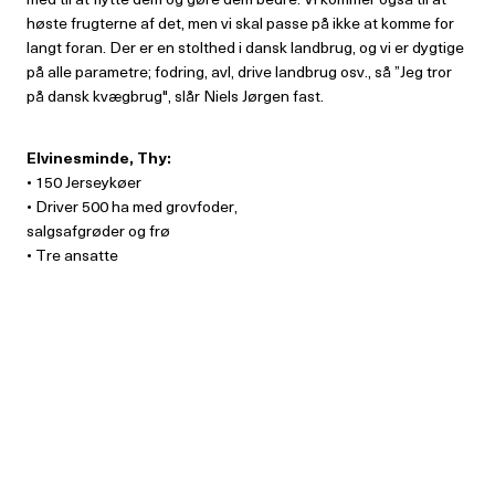
høste frugterne af det, men vi skal passe på ikke at komme for
langt foran. Der er en stolthed i dansk landbrug, og vi er dygtige
på alle parametre; fodring, avl, drive landbrug osv., så ”Jeg tror
på dansk kvægbrug", slår Niels Jørgen fast.
Elvinesminde, Thy:
• 150 Jerseykøer
• Driver 500 ha med grovfoder,
salgsafgrøder og frø
• Tre ansatte