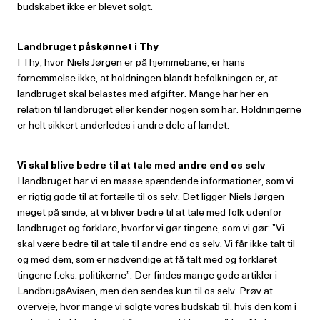
budskabet ikke er blevet solgt.
Landbruget påskønnet i Thy
I Thy, hvor Niels Jørgen er på hjemmebane, er hans
fornemmelse ikke, at holdningen blandt befolkningen er, at
landbruget skal belastes med afgifter. Mange har her en
relation til landbruget eller kender nogen som har. Holdningerne
er helt sikkert anderledes i andre dele af landet.
Vi skal blive bedre til at tale med andre end os selv
I landbruget har vi en masse spændende informationer, som vi
er rigtig gode til at fortælle til os selv. Det ligger Niels Jørgen
meget på sinde, at vi bliver bedre til at tale med folk udenfor
landbruget og forklare, hvorfor vi gør tingene, som vi gør: ”Vi
skal være bedre til at tale til andre end os selv. Vi får ikke talt til
og med dem, som er nødvendige at få talt med og forklaret
tingene f.eks. politikerne”. Der findes mange gode artikler i
LandbrugsAvisen, men den sendes kun til os selv. Prøv at
overveje, hvor mange vi solgte vores budskab til, hvis den kom i