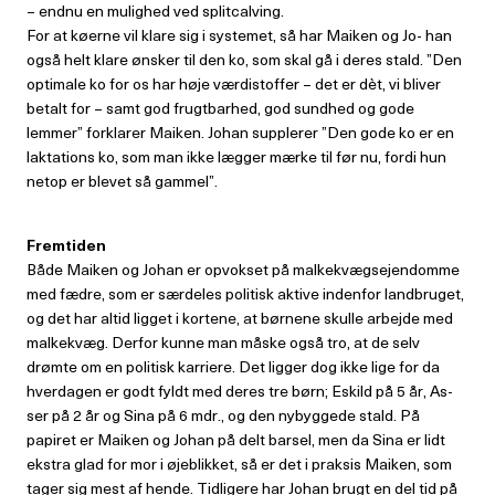
– endnu en mulighed ved splitcalving.
For at køerne vil klare sig i systemet, så har Maiken og Jo- han
også helt klare ønsker til den ko, som skal gå i deres stald. ”Den
optimale ko for os har høje værdistoffer – det er dèt, vi bliver
betalt for – samt god frugtbarhed, god sundhed og gode
lemmer” forklarer Maiken. Johan supplerer ”Den gode ko er en
laktations ko, som man ikke lægger mærke til før nu, fordi hun
netop er blevet så gammel”.
Fremtiden
Både Maiken og Johan er opvokset på malkekvægsejendomme
med fædre, som er særdeles politisk aktive indenfor landbruget,
og det har altid ligget i kortene, at børnene skulle arbejde med
malkekvæg. Derfor kunne man måske også tro, at de selv
drømte om en politisk karriere. Det ligger dog ikke lige for da
hverdagen er godt fyldt med deres tre børn; Eskild på 5 år, As-
ser på 2 år og Sina på 6 mdr., og den nybyggede stald. På
papiret er Maiken og Johan på delt barsel, men da Sina er lidt
ekstra glad for mor i øjeblikket, så er det i praksis Maiken, som
tager sig mest af hende. Tidligere har Johan brugt en del tid på