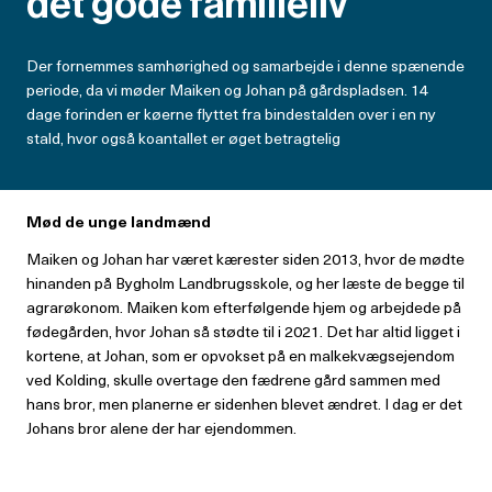
det gode familieliv
Der fornemmes samhørighed og samarbejde i denne spænende
periode, da vi møder Maiken og Johan på gårdspladsen. 14
dage forinden er køerne flyttet fra bindestalden over i en ny
stald, hvor også koantallet er øget betragtelig
Mød de unge landmænd
Maiken og Johan har været kærester siden 2013, hvor de mødte
hinanden på Bygholm Landbrugsskole, og her læste de begge til
agrarøkonom. Maiken kom efterfølgende hjem og arbejdede på
fødegården, hvor Johan så stødte til i 2021. Det har altid ligget i
kortene, at Johan, som er opvokset på en malkekvægsejendom
ved Kolding, skulle overtage den fædrene gård sammen med
hans bror, men planerne er sidenhen blevet ændret. I dag er det
Johans bror alene der har ejendommen.