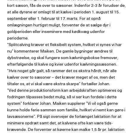
kort sæson, fås de over to sæsoner. Indenfor 2-3 år forudser de,
at alle dyrene er omlagt til at kælve i perioden 1. august til 15.
september eller 1. februar til 17. marts. For at opnå
omlægningen hurtigst muligt, forventer de at sælge dyr i
goldperioden eller inseminere med kødkvæg udenfor
perioderne.
”Splitcalving kræver et fleksibelt system, hvilket vi synes vi har
nu” kommenterer Maiken. De gamle bygninger ændres til
dybstrøelse, og skal fungere som kælvningsbokse fremover,
efterfølgende til kalve og kvier udenfor kælvningssæsonen.
”Hvis noget går galt, så rammer det os ekstra hårdt, når alle
kælver over to sæsoner – det kræver meget af os, men det
tiltaler os, at vi skal være ekstra skarpe” fortæller Johan.
”Ved denne produktionsform kan arbejdskraften optimeres og
fodringen tilpasses bedst mulig, så vi ser kun fordele i dette
system” forklarer Johan. Maiken supplerer ”Vi vil også gerne
kunne holde ferie sammen som familie, hvilket vi nemt kan gøre i
lavsæsonerne”. På sigt overvejer de forlænget laktation for at
minimere opdræt samt det, at kalvene ofte kan være tids-
krævende. De forventer at køerne kan malke 1,5 år pr. laktation