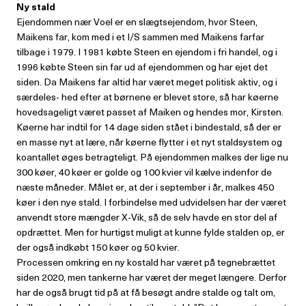
Ny stald
Ejendommen nær Voel er en slægtsejendom, hvor Steen,
Maikens far, kom med i et I/S sammen med Maikens farfar
tilbage i 1979. I 1981 købte Steen en ejendom i fri handel, og i
1996 købte Steen sin far ud af ejendommen og har ejet det
siden. Da Maikens far altid har været meget politisk aktiv, og i
særdeles- hed efter at børnene er blevet store, så har køerne
hovedsageligt været passet af Maiken og hendes mor, Kirsten.
Køerne har indtil for 14 dage siden stået i bindestald, så der er
en masse nyt at lære, når køerne flytter i et nyt staldsystem og
koantallet øges betragteligt. På ejendommen malkes der lige nu
300 køer, 40 køer er golde og 100 kvier vil kælve indenfor de
næste måneder. Målet er, at der i september i år, malkes 450
køer i den nye stald. I forbindelse med udvidelsen har der været
anvendt store mængder X-Vik, så de selv havde en stor del af
opdrættet. Men for hurtigst muligt at kunne fylde stalden op, er
der også indkøbt 150 køer og 50 kvier.
Processen omkring en ny kostald har været på tegnebrættet
siden 2020, men tankerne har været der meget længere. Derfor
har de også brugt tid på at få besøgt andre stalde og talt om,