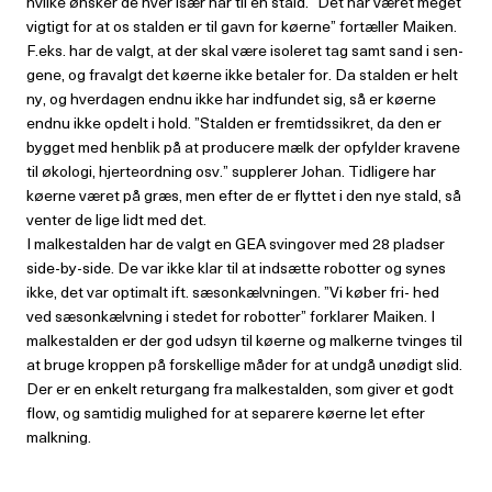
hvilke ønsker de hver især har til en stald. ”Det har været meget
vigtigt for at os stalden er til gavn for køerne” fortæller Maiken.
F.eks. har de valgt, at der skal være isoleret tag samt sand i sen-
gene, og fravalgt det køerne ikke betaler for. Da stalden er helt
ny, og hverdagen endnu ikke har indfundet sig, så er køerne
endnu ikke opdelt i hold. ”Stalden er fremtidssikret, da den er
bygget med henblik på at producere mælk der opfylder kravene
til økologi, hjerteordning osv.” supplerer Johan. Tidligere har
køerne været på græs, men efter de er flyttet i den nye stald, så
venter de lige lidt med det.
I malkestalden har de valgt en GEA svingover med 28 pladser
side-by-side. De var ikke klar til at indsætte robotter og synes
ikke, det var optimalt ift. sæsonkælvningen. ”Vi køber fri- hed
ved sæsonkælvning i stedet for robotter” forklarer Maiken. I
malkestalden er der god udsyn til køerne og malkerne tvinges til
at bruge kroppen på forskellige måder for at undgå unødigt slid.
Der er en enkelt returgang fra malkestalden, som giver et godt
flow, og samtidig mulighed for at separere køerne let efter
malkning.