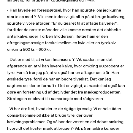
- Han lavede en forespørgsel, hvor han spurgte, om jeg kunne
starte op med Y-Vik, men inden vi gik all in på at bruge kødkvæg,
spurgte vi vore aftager: ”Er du gearet til at aftage kalvene?”,
fordi der de næste måneder ville komme næsten det dobbelte
antal kalve, siger Torben Brodersen. Ifølge ham er den
afregningsmæssige forskel mellem en kvie eller en tyrekalv
omkring 500 kr. - 600 kr.
- Det er med til, at vi kan finansiere Y-Vik sæden, men det
afgørende er, at vi kan levere kalve, hvor omkring 80 procent er
tyre. For så tror jeg på, at vi også har en aftager om ti år. Han
ønskede tyre, fordi de har en bedre tilvækst. Det kan jeg
sagtens se, der er fornuft i. Det er vigtigt, at næste led også kan
gøre en forretning ud af det, lyder det fra mælkeproducenten.
Strategien er blevet til i samarbejde med rådgiveren.
- Vi har drøftet, hvad der er de rigtige tyrevalg. Vi er hele tiden
opmærksomme på ikke at bruge tyre, der giver
kælvningsproblemer. Og så har der været en del debat omkring,
hvorvidt det koster mælk at bruge Y-Vik på en ældre ko, siger