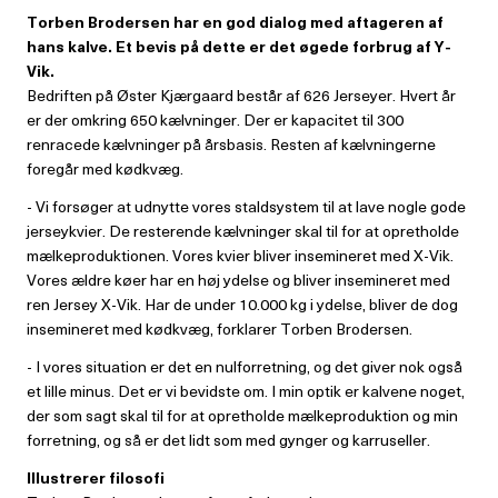
Torben Brodersen har en god dialog med aftageren af
hans kalve. Et bevis på dette er det øgede forbrug af Y-
Vik.
Bedriften på Øster Kjærgaard består af 626 Jerseyer. Hvert år
er der omkring 650 kælvninger. Der er kapacitet til 300
renracede kælvninger på årsbasis. Resten af kælvningerne
foregår med kødkvæg.
- Vi forsøger at udnytte vores staldsystem til at lave nogle gode
jerseykvier. De resterende kælvninger skal til for at opretholde
mælkeproduktionen. Vores kvier bliver insemineret med X-Vik.
Vores ældre køer har en høj ydelse og bliver insemineret med
ren Jersey X-Vik. Har de under 10.000 kg i ydelse, bliver de dog
insemineret med kødkvæg, forklarer Torben Brodersen.
- I vores situation er det en nulforretning, og det giver nok også
et lille minus. Det er vi bevidste om. I min optik er kalvene noget,
der som sagt skal til for at opretholde mælkeproduktion og min
forretning, og så er det lidt som med gynger og karruseller.
Illustrerer filosofi