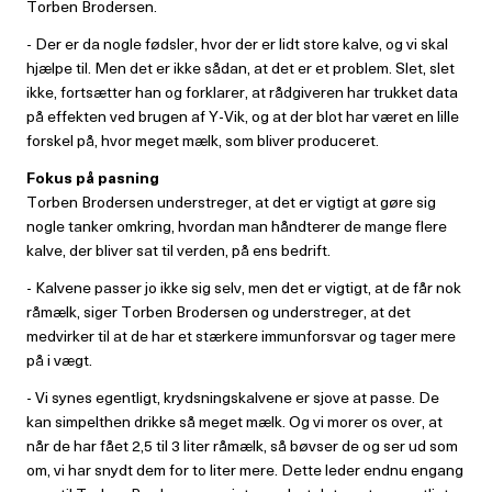
Torben Brodersen.
- Der er da nogle fødsler, hvor der er lidt store kalve, og vi skal
hjælpe til. Men det er ikke sådan, at det er et problem. Slet, slet
ikke, fortsætter han og forklarer, at rådgiveren har trukket data
på effekten ved brugen af Y-Vik, og at der blot har været en lille
forskel på, hvor meget mælk, som bliver produceret.
Fokus på pasning
Torben Brodersen understreger, at det er vigtigt at gøre sig
nogle tanker omkring, hvordan man håndterer de mange flere
kalve, der bliver sat til verden, på ens bedrift.
- Kalvene passer jo ikke sig selv, men det er vigtigt, at de får nok
råmælk, siger Torben Brodersen og understreger, at det
medvirker til at de har et stærkere immunforsvar og tager mere
på i vægt.
- Vi synes egentligt, krydsningskalvene er sjove at passe. De
kan simpelthen drikke så meget mælk. Og vi morer os over, at
når de har fået 2,5 til 3 liter råmælk, så bøvser de og ser ud som
om, vi har snydt dem for to liter mere. Dette leder endnu engang