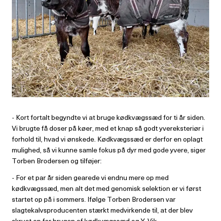
- Kort fortalt begyndte vi at bruge kødkvægssæd for ti år siden.
Vi brugte få doser på køer, med et knap så godt yvereksteriør i
forhold til, hvad vi ønskede. Kødkvægssæd er derfor en oplagt
mulighed, så vi kunne samle fokus på dyr med gode yvere, siger
Torben Brodersen og tilføjer:
- For et par år siden gearede vi endnu mere op med
kødkvægssæd, men alt det med genomisk selektion er vi først
startet op på i sommers. Ifølge Torben Brodersen var
slagtekalvsproducenten stærkt medvirkende til, at der blev
skruet op for brugen af kødkvægssæd og Y-Vik.