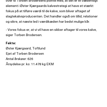
over til Torben Brodersens pointe med, at det er et væsentligt
element i Øster Kjærgaards kalvestrategi at have et stærkt
fokus på at tilføre værdi til de kalve, som bliver aftaget af
slagtekalvsproducenten. Det handler også om tillid, relationer
og sikre, at næste led i værdikæden har bedst mulige kår.
- Vores fokus er, at vi vil have en sikker aftager til vores kalve,
siger Torben Brodersen.
Fakta:
Øster Kjærgaard, Toftlund
Ejet af Torben Brodersen
Antal årskøer: 626
Årsydelse pr. ko: 11.478 kg EKM