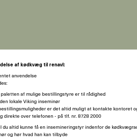
else af kødkvæg til renavl:
ventet anvendelse
des:
aletten af mulige bestillingstyre er til rådighed
den lokale Viking inseminør
stillingsmuligheder er det altid muligt at kontakte kontoret og 
g direkte over telefonen - på tlf. nr. 8728 2000
vil du altid kunne få en insemineringstyr indenfor de kødkvægra
ør og hør hvad han kan tilbyde