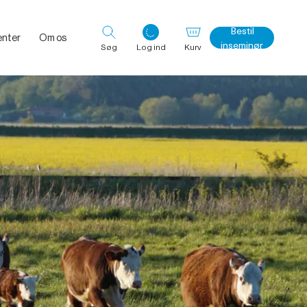
Bestil
nter
Om os
inseminør
Søg
Log ind
Kurv
Log ind med det samme