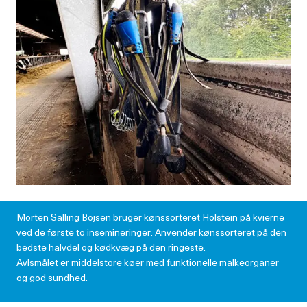
Morten Salling Bojsen bruger kønssorteret Holstein på kvierne
ved de første to insemineringer. Anvender kønssorteret på den
bedste halvdel og kødkvæg på den ringeste.
Avlsmålet er middelstore køer med funktionelle malkeorganer
og god sundhed.