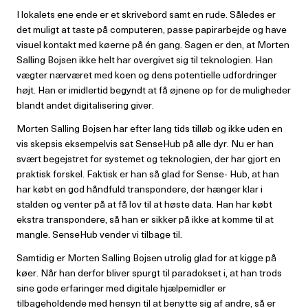
I lokalets ene ende er et skrivebord samt en rude. Således er
det muligt at taste på computeren, passe papirarbejde og have
visuel kontakt med køerne på én gang. Sagen er den, at Morten
Salling Bojsen ikke helt har overgivet sig til teknologien. Han
vægter nærværet med koen og dens potentielle udfordringer
højt. Han er imidlertid begyndt at få øjnene op for de muligheder
blandt andet digitalisering giver.
Morten Salling Bojsen har efter lang tids tilløb og ikke uden en
vis skepsis eksempelvis sat SenseHub på alle dyr. Nu er han
svært begejstret for systemet og teknologien, der har gjort en
praktisk forskel. Faktisk er han så glad for Sense- Hub, at han
har købt en god håndfuld transpondere, der hænger klar i
stalden og venter på at få lov til at høste data. Han har købt
ekstra transpondere, så han er sikker på ikke at komme til at
mangle. SenseHub vender vi tilbage til.
Samtidig er Morten Salling Bojsen utrolig glad for at kigge på
køer. Når han derfor bliver spurgt til paradokset i, at han trods
sine gode erfaringer med digitale hjælpemidler er
tilbageholdende med hensyn til at benytte sig af andre, så er