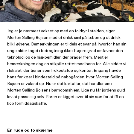
Jeg er jo nærmest vokset op med en foldtyr i stalden, siger
Morten Salling Bojsen med et drilsk smil på læben og et drilsk
blik i øjnene. Bemærkningen er til dels et svar på, hvorfor han sin
unge alder taget i betragtning ikke i højere grad omfavner den
teknologi og de hjælpemidler, der brager frem. Mest er
bemærkningen dog en stikpille rettet mod hans far. Alle sidder vi
i lokalet, der tjener som frokoststue og kontor. Engang havde
hans far køer i bindestald på nabogården, hvor Morten Salling
Bojsen er vokset op. Nu er det kartofler, det handler om i
Morten Salling Bojsens barndomshjem. Lige nu får jordens guld
lov at passe sig selv. Faren er kigget over til sin søn for at få en
kop formiddagskaffe.
En rude og to skærme