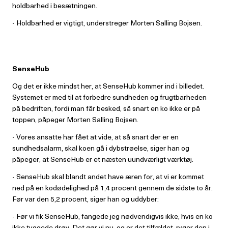
holdbarhed i besætningen.
- Holdbarhed er vigtigt, understreger Morten Salling Bojsen.
SenseHub
Og det er ikke mindst her, at SenseHub kommer ind i billedet.
Systemet er med til at forbedre sundheden og frugtbarheden
på bedriften, fordi man får besked, så snart en ko ikke er på
toppen, påpeger Morten Salling Bojsen.
- Vores ansatte har fået at vide, at så snart der er en
sundhedsalarm, skal koen gå i dybstrøelse, siger han og
påpeger, at SenseHub er et næsten uundværligt værktøj.
- SenseHub skal blandt andet have æren for, at vi er kommet
ned på en kodødelighed på 1,4 procent gennem de sidste to år.
Før var den 5,2 procent, siger han og uddyber:
- Før vi fik SenseHub, fangede jeg nødvendigvis ikke, hvis en ko
ikke tyggede drøv. Det gør vi nu, og er det tilfældet, ryger den i