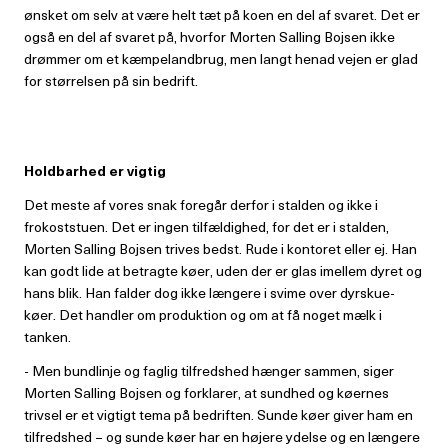
ønsket om selv at være helt tæt på koen en del af svaret. Det er
også en del af svaret på, hvorfor Morten Salling Bojsen ikke
drømmer om et kæmpelandbrug, men langt henad vejen er glad
for størrelsen på sin bedrift.
Holdbarhed er vigtig
Det meste af vores snak foregår derfor i stalden og ikke i
frokoststuen. Det er ingen tilfældighed, for det er i stalden,
Morten Salling Bojsen trives bedst. Rude i kontoret eller ej. Han
kan godt lide at betragte køer, uden der er glas imellem dyret og
hans blik. Han falder dog ikke længere i svime over dyrskue-
køer. Det handler om produktion og om at få noget mælk i
tanken.
- Men bundlinje og faglig tilfredshed hænger sammen, siger
Morten Salling Bojsen og forklarer, at sundhed og køernes
trivsel er et vigtigt tema på bedriften. Sunde køer giver ham en
tilfredshed – og sunde køer har en højere ydelse og en længere