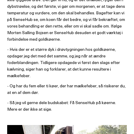
dybstrøelse, og det første, vi gør om morgenen, er at tage dens
temperatur og vurdere, om den skal behandles. Bagefter kan vi
på SenseHub se, om koen får det bedre, og vi får bekræftet, om
vores behandling er den rette, eller om vi skal sadle om. Ifølge
Morten Salling Bojsen er SenseHub desuden et godt værktøj i
forbindelse med goldkøerne.
- Hvis der er et større dyk i drøvtygningen hos goldkøerne,
opdager jeg det med det samme, og jeg når at ændre
foderblandingen. Tidligere opdagede vi først den slags efter
kælvning, siger han og forklarer, at det kunne resultere i
mælkefeber.
- Og har du fem eller ti køer, der har mælkefeber, så risikerer du,
at en af dem dør.
- Så jeg vil gerne dele budskabet: Få SenseHub på køerne.
Mere er der ikke at sige.