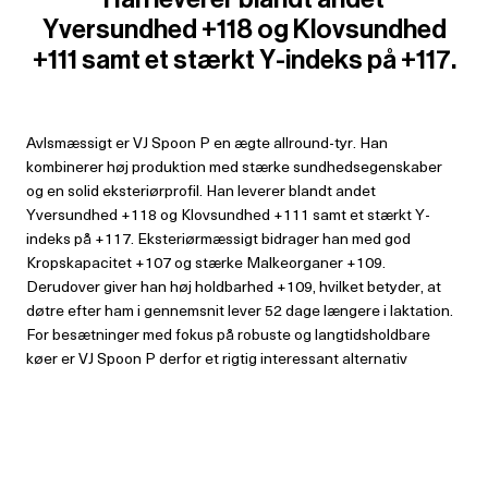
Yversundhed +118 og Klovsundhed
+111 samt et stærkt Y-indeks på +117.
Avlsmæssigt er VJ Spoon P en ægte allround-tyr. Han
kombinerer høj produktion med stærke sundhedsegenskaber
og en solid eksteriørprofil. Han leverer blandt andet
Yversundhed +118 og Klovsundhed +111 samt et stærkt Y-
indeks på +117. Eksteriørmæssigt bidrager han med god
Kropskapacitet +107 og stærke Malkeorganer +109.
Derudover giver han høj holdbarhed +109, hvilket betyder, at
døtre efter ham i gennemsnit lever 52 dage længere i laktation.
For besætninger med fokus på robuste og langtidsholdbare
køer er VJ Spoon P derfor et rigtig interessant alternativ