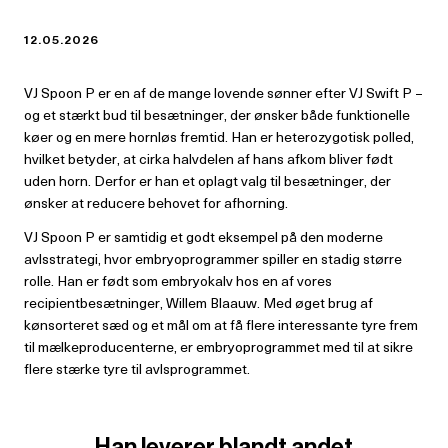
12.05.2026
VJ Spoon P er en af de mange lovende sønner efter VJ Swift P –
og et stærkt bud til besætninger, der ønsker både funktionelle
køer og en mere hornløs fremtid. Han er heterozygotisk polled,
hvilket betyder, at cirka halvdelen af hans afkom bliver født
uden horn. Derfor er han et oplagt valg til besætninger, der
ønsker at reducere behovet for afhorning.
VJ Spoon P er samtidig et godt eksempel på den moderne
avlsstrategi, hvor embryoprogrammer spiller en stadig større
rolle. Han er født som embryokalv hos en af vores
recipientbesætninger, Willem Blaauw. Med øget brug af
kønsorteret sæd og et mål om at få flere interessante tyre frem
til mælkeproducenterne, er embryoprogrammet med til at sikre
flere stærke tyre til avlsprogrammet.
Han leverer blandt andet