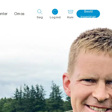
Bestil
nter
Om os
inseminør
Søg
Log ind
Kurv
Log ind med det samme