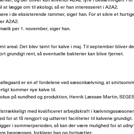
l at lægge om til økologi, så er han interesseret i A2A2.
ere i de eksisterende rammer, siger han. For at sikre et hurtige
 er A2A2.
 mælk per 1. november, siger han.
mt areal. Det blev tømt for kalve i maj. Til september bliver de
t grundigt rent, så eventuelle bakterier kan blive fjernet.
øllegaard er en af fordelene ved sæsonkælvning, at smitsom
erligt kommer nye kalve til.
okus på sundhed og produktion, Henrik Læssøe Martin, SEGES, 
tilstrækkeligt med kvalificeret arbejdskraft i kælvningssæsonen
 for at få rengjort og udtørret faciliteter til kalvene grundi
gger i sommerperioden, så kan der være mulighed for at udnyt
ere begrænses, forklarer han og fortsætter: