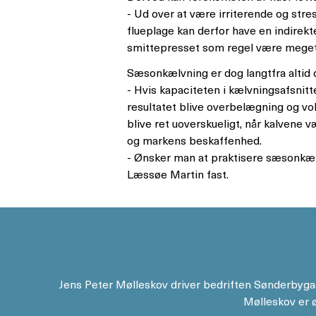
- Ud over at være irriterende og str
flueplage kan derfor have en indire
smittepresset som regel være meget 
Sæsonkælvning er dog langtfra altid
- Hvis kapaciteten i kælvningsafsnitt
resultatet blive overbelægning og vo
blive ret uoverskueligt, når kalvene v
og markens beskaffenhed.
- Ønsker man at praktisere sæsonkælvn
Læssøe Martin fast.
Jens Peter Mølleskov driver bedriften Sønderbygaa
Mølleskov er 