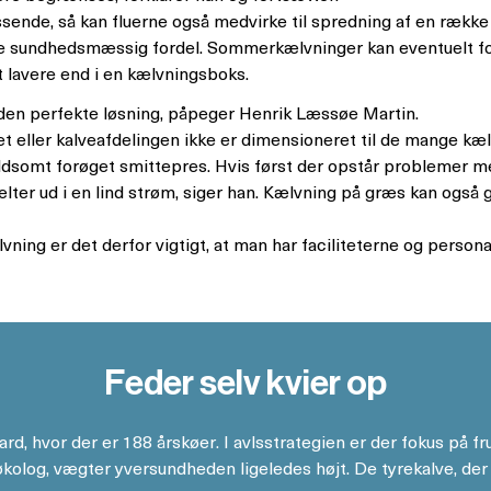
essende, så kan fluerne også medvirke til spredning af en ræk
kte sundhedsmæssig fordel. Sommerkælvninger kan eventuelt f
lavere end i en kælvningsboks.
 den perfekte løsning, påpeger Henrik Læssøe Martin.
et eller kalveafdelingen ikke er dimensioneret til de mange kæl
ldsomt forøget smittepres. Hvis først der opstår problemer me
ælter ud i en lind strøm, siger han. Kælvning på græs kan også 
ing er det derfor vigtigt, at man har faciliteterne og personale
Feder selv kvier op
rd, hvor der er 188 årskøer. I avlsstrategien er der fokus på 
økolog, vægter yversundheden ligeledes højt. De tyrekalve, de