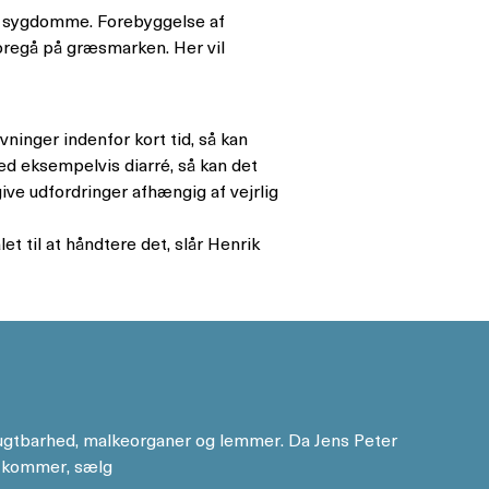
ke sygdomme. Forebyggelse af
oregå på græsmarken. Her vil
vninger indenfor kort tid, så kan
d eksempelvis diarré, så kan det
give udfordringer afhængig af vejrlig
t til at håndtere det, slår Henrik
frugtbarhed, malkeorganer og lemmer. Da Jens Peter
r kommer, sælg