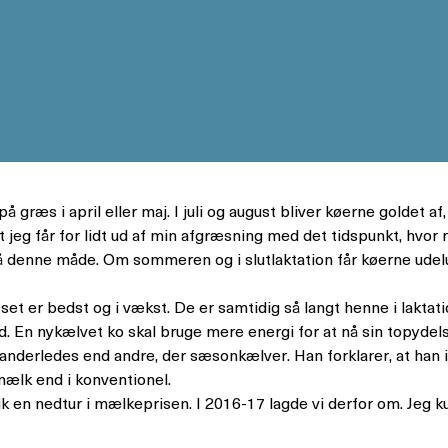
ræs i april eller maj. I juli og august bliver køerne goldet af,
at jeg får for lidt ud af min afgræsning med det tidspunkt, hvo
 på denne måde. Om sommeren og i slutlaktation får køerne udel
set er bedst og i vækst. De er samtidig så langt henne i laktati
d. En nykælvet ko skal bruge mere energi for at nå sin topydelse
anderledes end andre, der sæsonkælver. Han forklarer, at han i s
 mælk end i konventionel.
 fik en nedtur i mælkeprisen. I 2016-17 lagde vi derfor om. Jeg 