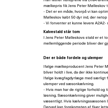
mælkepris fik Jens Peter Mølleskov ti
- Det er en måde, hvorpå vi kan optim
Mølleskov købt 50 dyr ind, der netop
- Vi forventer at kunne levere A2A2-
Kalvestald står tom
I Jens Peter Mølleskovs stald er et to
mellemliggende periode bliver der gjor
Der er både fordele og ulemper
Ifølge mælkeproducent Jens Peter M
bliver holdt i live, da der ikke kontinu
Ifølge kvægfagdyrlæge med særligt f
ulemper ved sæsonkælvning.
- Hvis man har de rigtige forhold og 
løsning. Sæsonkælvning giver mulighed
væsentligt. Hvis kælvningssæsonen li
Derved kan forekomsten af fluer lett