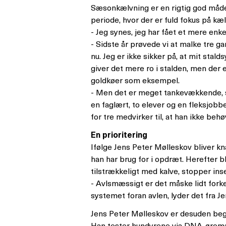
Sæsonkælvning er en rigtig god måde a
periode, hvor der er fuld fokus på kæl
- Jeg synes, jeg har fået et mere enk
- Sidste år prøvede vi at malke tre g
nu. Jeg er ikke sikker på, at mit stal
giver det mere ro i stalden, men der 
goldkøer som eksempel.
- Men det er meget tankevækkende, si
en faglært, to elever og en fleksjobb
for tre medvirker til, at han ikke behø
En prioritering
Ifølge Jens Peter Mølleskov bliver k
han har brug for i opdræt. Herefter b
tilstrækkeligt med kalve, stopper i
- Avlsmæssigt er det måske lidt fork
systemet foran avlen, lyder det fra J
Jens Peter Mølleskov er desuden beg
Han tester hundyrene via DNA-øremær