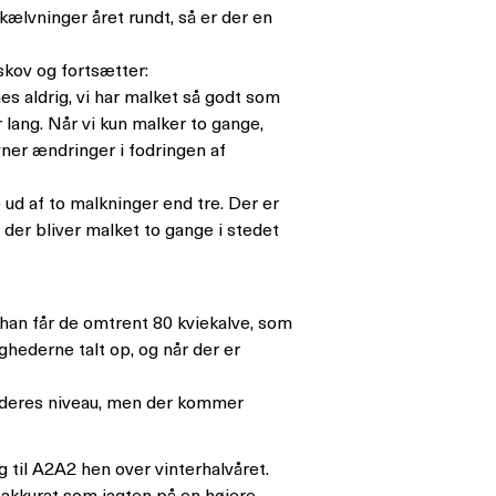
kælvninger året rundt, så er der en
skov og fortsætter:
es aldrig, vi har malket så godt som
r lang. Når vi kun malker to gange,
vner ændringer i fodringen af
ud af to malkninger end tre. Der er
 der bliver malket to gange i stedet
han får de omtrent 80 kviekalve, som
ghederne talt op, og når der er
or deres niveau, men der kommer
til A2A2 hen over vinterhalvåret.
akkurat som jagten på en højere