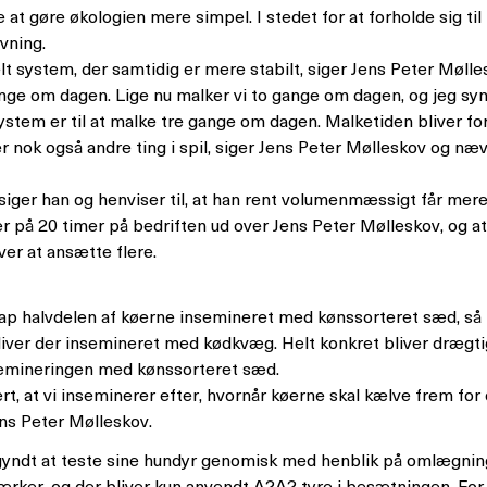
t gøre økologien mere simpel. I stedet for at forholde sig til 
vning.
elt system, der samtidig er mere stabilt, siger Jens Peter Mølle
ange om dagen. Lige nu malker vi to gange om dagen, og jeg syn
dsystem er til at malke tre gange om dagen. Malketiden bliver fo
er nok også andre ting i spil, siger Jens Peter Mølleskov og næ
ger han og henviser til, at han rent volumenmæssigt får mere 
er på 20 timer på bedriften ud over Jens Peter Mølleskov, og at
ver at ansætte flere.
nap halvdelen af køerne insemineret med kønssorteret sæd, så 
liver der insemineret med kødkvæg. Helt konkret bliver drægti
nsemineringen med kønssorteret sæd.
ert, at vi inseminerer efter, hvornår køerne skal kælve frem f
ens Peter Mølleskov.
yndt at teste sine hundyr genomisk med henblik på omlægning 
ker, og der bliver kun anvendt A2A2 tyre i besætningen. For 