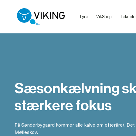
Tyre
VikShop
Teknolo
Sælg dine dyr med VikingLivestock
Debatretningslinjer på VikingDanmarks sociale medier
Sæsonkælvning skal
stærkere fokus
På Sønderbygaard kommer alle kalve om efteråret. Det e
Mølleskov.