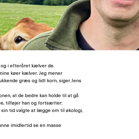
 og i efteråret kælver de.
r mine køer kælver. Jeg mener
ukkende græs og lidt korn, siger Jens
onen, at de bedre kan holde til at gå
, tilføjer han og fortsætter:
in tid valgte at lægge om til økologi,
kunne imidlertid se en masse