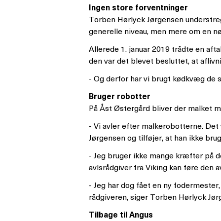
Ingen store forventninger
Torben Hørlyck Jørgensen understrege
generelle niveau, men mere om en nøg
Allerede 1. januar 2019 trådte en aft
den var det blevet besluttet, at afliv
- Og derfor har vi brugt kødkvæg de s
Bruger robotter
På Åst Østergård bliver der malket me
- Vi avler efter malkerobotterne. Det
Jørgensen og tilføjer, at han ikke b
- Jeg bruger ikke mange kræfter på de
avlsrådgiver fra Viking kan føre den avls
- Jeg har dog fået en ny fodermester, 
rådgiveren, siger Torben Hørlyck Jør
Tilbage til Angus