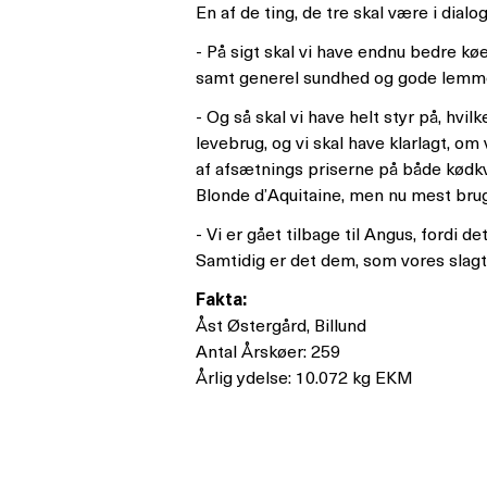
En af de ting, de tre skal være i dial
- På sigt skal vi have endnu bedre kø
samt generel sundhed og gode lemme
- Og så skal vi have helt styr på, hvil
levebrug, og vi skal have klarlagt, 
af afsætnings priserne på både kødkvæ
Blonde d’Aquitaine, men nu mest bru
- Vi er gået tilbage til Angus, fordi 
Samtidig er det dem, som vores slagt
Fakta:
Åst Østergård, Billund
Antal Årskøer: 259
Årlig ydelse: 10.072 kg EKM