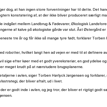
r dog, at han ingen store forventninger har til dette. Det h
tern konstatering af, at der ikke bliver produceret særligt ma
ale indgået mellem Landbrug & Fødevarer, Økologisk Landsforen
ningerne af kalve på økologiske gårde var slut. Åst Østergård er
eneste tre år og får ikke så mange tyre født, forklarer Torben
d robotter, hvilket langt hen ad vejen er med til at definere a
 vil sige efter køer med et godt yvereksteriør, en god ydelse o
ruger meget krudt på at nærstudere brugsplanerne.
taljerne i avlen, siger Torben Hørlyck Jørgensen og forklarer, a
strategi, der bliver aftalt, ud i livet.
der er godt inde i avlen, og jeg tror, der bliver et rigtigt god
gensen.