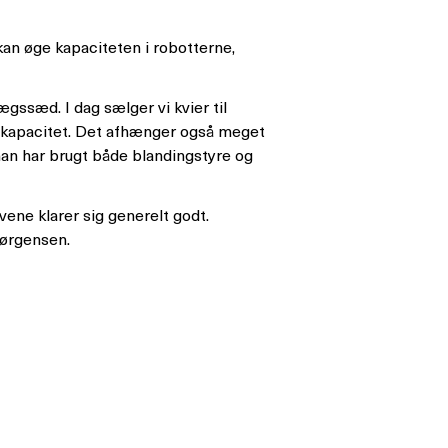
kan øge kapaciteten i robotterne,
vægssæd. I dag sælger vi kvier til
onskapacitet. Det afhænger også meget
 han har brugt både blandingstyre og
lvene klarer sig generelt godt.
Jørgensen.