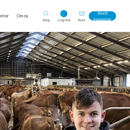
Bestil
nter
Om os
inseminør
Søg
Log ind
Kurv
Log ind med det samme