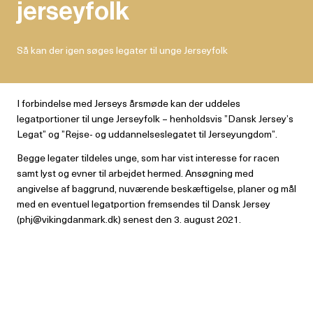
jerseyfolk
Så kan der igen søges legater til unge Jerseyfolk
I forbindelse med Jerseys årsmøde kan der uddeles
legatportioner til unge Jerseyfolk – henholdsvis ”Dansk Jersey’s
Legat” og ”Rejse- og uddannelseslegatet til Jerseyungdom”.
Begge legater tildeles unge, som har vist interesse for racen
samt lyst og evner til arbejdet hermed. Ansøgning med
angivelse af baggrund, nuværende beskæftigelse, planer og mål
med en eventuel legatportion fremsendes til Dansk Jersey
(phj@vikingdanmark.dk) senest den 3. august 2021.