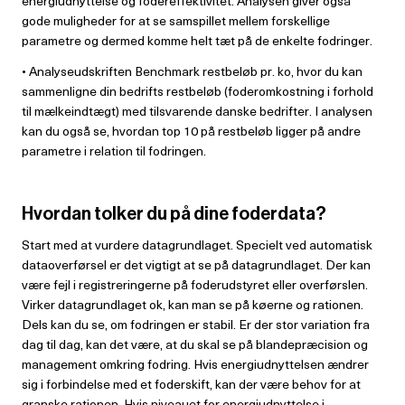
energiudnyttelse og fodereffektivitet. Analysen giver også
gode muligheder for at se samspillet mellem forskellige
parametre og dermed komme helt tæt på de enkelte fodringer.
• Analyseudskriften Benchmark restbeløb pr. ko, hvor du kan
sammenligne din bedrifts restbeløb (foderomkostning i forhold
til mælkeindtægt) med tilsvarende danske bedrifter. I analysen
kan du også se, hvordan top 10 på restbeløb ligger på andre
parametre i relation til fodringen.
Hvordan tolker du på dine foderdata?
Start med at vurdere datagrundlaget. Specielt ved automatisk
dataoverførsel er det vigtigt at se på datagrundlaget. Der kan
være fejl i registreringerne på foderudstyret eller overførslen.
Virker datagrundlaget ok, kan man se på køerne og rationen.
Dels kan du se, om fodringen er stabil. Er der stor variation fra
dag til dag, kan det være, at du skal se på blandepræcision og
management omkring fodring. Hvis energiudnyttelsen ændrer
sig i forbindelse med et foderskift, kan der være behov for at
granske rationen. Hvis niveauet for energiudnyttelse i