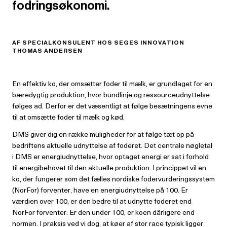
fodringsøkonomi.
AF SPECIALKONSULENT HOS SEGES INNOVATION
THOMAS ANDERSEN
En effektiv ko, der omsætter foder til mælk, er grundlaget for en
bæredygtig produktion, hvor bundlinje og ressourceudnyttelse
følges ad. Derfor er det væsentligt at følge besætningens evne
til at omsætte foder til mælk og kød.
DMS giver dig en række muligheder for at følge tæt op på
bedriftens aktuelle udnyttelse af foderet. Det centrale nøgletal
i DMS er energiudnyttelse, hvor optaget energi er sat i forhold
til energibehovet til den aktuelle produktion. I princippet vil en
ko, der fungerer som det fælles nordiske fodervurderingssystem
(NorFor) forventer, have en energiudnyttelse på 100. Er
værdien over 100, er den bedre til at udnytte foderet end
NorFor forventer. Er den under 100, er koen dårligere end
normen. I praksis ved vi dog, at køer af stor race typisk ligger