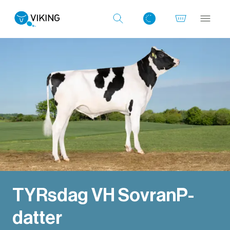
Log ind med det samme
TYRsdag VH SovranP-
datter