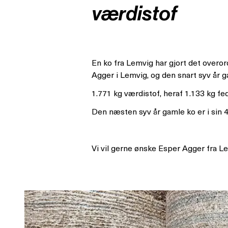
værdistof
En ko fra Lemvig har gjort det overo
Agger i Lemvig, og den snart syv år g
1.771 kg værdistof, heraf 1.133 kg fed
Den næsten syv år gamle ko er i sin 
Vi vil gerne ønske Esper Agger fra Le