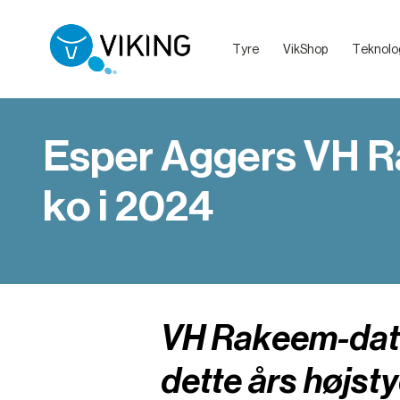
Tyre
VikShop
Teknolo
Sælg dine dyr med VikingLivestock
Debatretningslinjer på VikingDanmarks sociale medier
Esper Aggers VH R
ko i 2024
VH Rakeem-datte
dette års højst