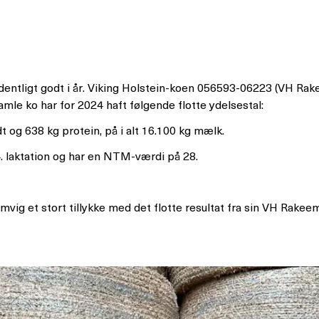
rdentligt godt i år. Viking Holstein-koen 056593-06223 (VH Ra
amle ko har for 2024 haft følgende flotte ydelsestal:
t og 638 kg protein, på i alt 16.100 kg mælk.
4. laktation og har en NTM-værdi på 28.
mvig et stort tillykke med det flotte resultat fra sin VH Rakee