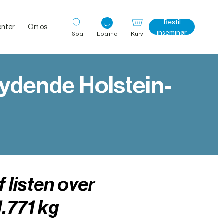
Bestil
nter
Om os
inseminør
Søg
Log ind
Kurv
ydende Holstein-
Log ind med det samme
 listen over
.771 kg