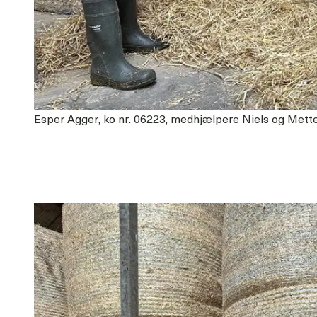
Esper Agger, ko nr. 06223, medhjælpere Niels og Mett