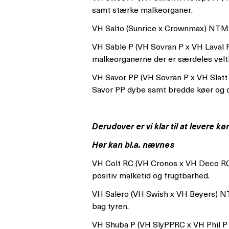
samt stærke malkeorganer.
VH Salto (Sunrice x Crownmax) NTM 
VH Sable P (VH Sovran P x VH Laval 
malkeorganerne der er særdeles velt
VH Savor PP (VH Sovran P x VH Slatt 
Savor PP dybe samt bredde køer og d
Derudover er vi klar til at levere
Her kan bl.a. nævnes
VH Colt RC (VH Cronos x VH Deco RC
positiv malketid og frugtbarhed.
VH Salero (VH Swish x VH Beyers) N
bag tyren.
VH Shuba P (VH SlyPPRC x VH Phil P