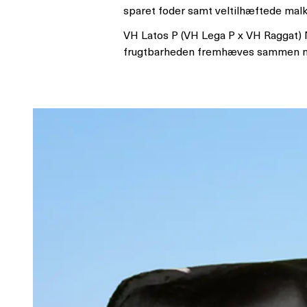
sparet foder samt veltilhæftede malk
VH Latos P (VH Lega P x VH Raggat) 
frugtbarheden fremhæves sammen m