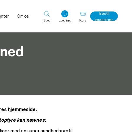
Bestil
nter
Om os
inseminør
Søg
Log ind
Kurv
åned
Log ind med det samme
ores hjemmeside.
e toptyre kan nævnes:
e køer med en super sundhedsprofil