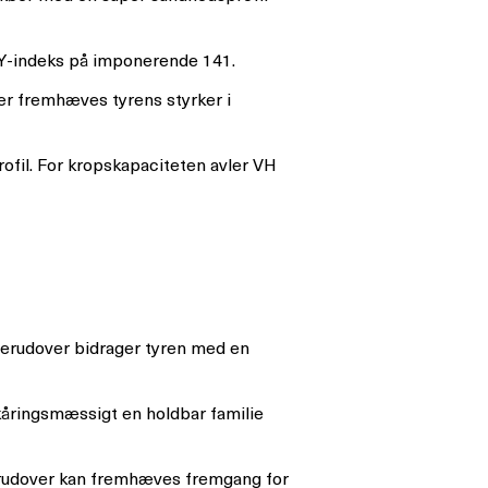
 Y-indeks på imponerende 141.
ær fremhæves tyrens styrker i
ofil. For kropskapaciteten avler VH
erudover bidrager tyren med en
åringsmæssigt en holdbar familie
erudover kan fremhæves fremgang for