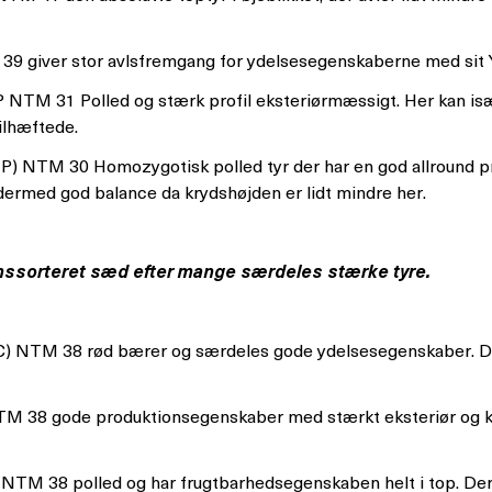
39 giver stor avlsfremgang for ydelsesegenskaberne med sit
P NTM 31 Polled og stærk profil eksteriørmæssigt. Her kan is
ilhæftede.
P) NTM 30 Homozygotisk polled tyr der har en god allround pr
ermed god balance da krydshøjden er lidt mindre her.
 kønssorteret sæd efter mange særdeles stærke tyre.
) NTM 38 rød bærer og særdeles gode ydelsesegenskaber. D
TM 38 gode produktionsegenskaber med stærkt eksteriør og k
 NTM 38 polled og har frugtbarhedsegenskaben helt i top. D