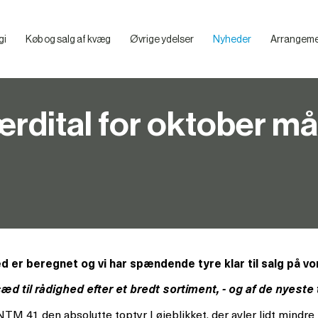
gi
Køb og salg af kvæg
Øvrige ydelser
Nyheder
Arrangeme
Billeder – VikingDanmarks Mediebibliotek
Hvad skal du overveje, før du køber en klovboks
Præsentation af de enkelte klovbokse
Praktiske tips til smittebeskyttelse og artikler
ærdital for oktober m
d er beregnet og vi har spændende tyre klar til salg på v
sæd til rådighed efter et bredt sortiment, - og af de nyest
M 41 den absolutte toptyr I øjeblikket, der avler lidt mindr