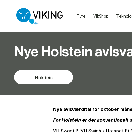
Tyre
VikShop
Teknolo
Sælg dine dyr med VikingLivestock
Debatretningslinjer på VikingDanmarks sociale medier
Nye Holstein avlsv
Holstein
Nye avlsværdital for oktober måne
For Holstein er der konventionelt 
VH Sweet P (VH Swish x Hotspot P) NT