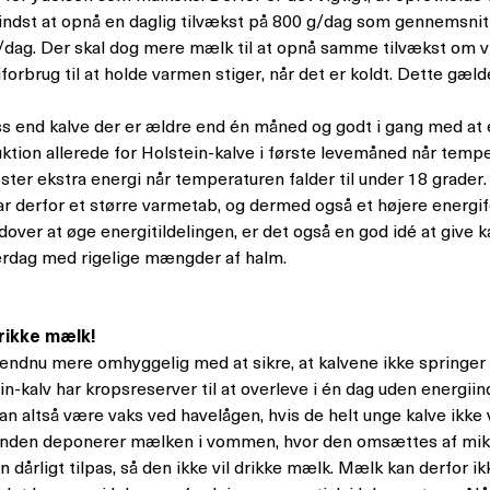
indst at opnå en daglig tilvækst på 800 g/dag som gennemsnit 
dag. Der skal dog mere mælk til at opnå samme tilvækst om v
iforbrug til at holde varmen stiger, når det er koldt. Dette gæld
s end kalve der er ældre end én måned og godt i gang med at 
ktion allerede for Holstein-kalve i første levemåned når temper
ster ekstra energi når temperaturen falder til under 18 grader. 
r derfor et større varmetab, og dermed også et højere energifo
ver at øge energitildelingen, er det også en god idé at give k
verdag med rigelige mængder af halm.
drikke mælk!
dnu mere omhyggelig med at sikre, at kalvene ikke springer m
in-kalv har kropsreserver til at overleve i én dag uden energii
n altså være vaks ved havelågen, hvis de helt unge kalve ikke
sonden deponerer mælken i vommen, hvor den omsættes af mikr
n dårligt tilpas, så den ikke vil drikke mælk. Mælk kan derfor ik