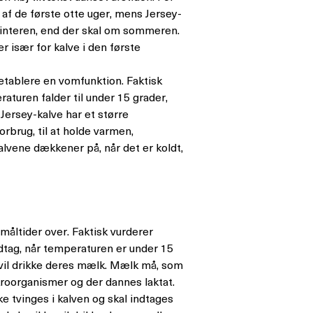
af de første otte uger, mens Jersey-
interen, end der skal om sommeren.
er især for kalve i den første
etablere en vomfunktion. Faktisk
aturen falder til under 15 grader,
Jersey-kalve har et større
rbrug, til at holde varmen,
alvene dækkener på, når det er koldt,
åltider over. Faktisk vurderer
ndtag, når temperaturen er under 15
 vil drikke deres mælk. Mælk må, som
oorganismer og der dannes laktat.
ke tvinges i kalven og skal indtages