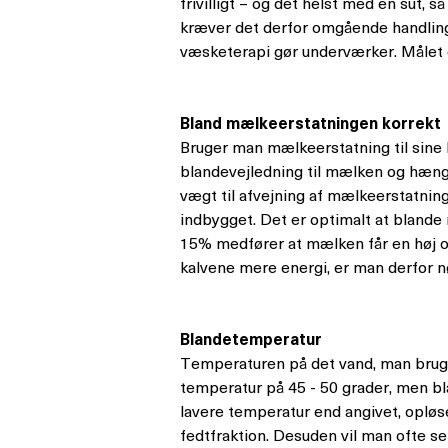
frivilligt – og det helst med en sut, 
kræver det derfor omgående handling,
væsketerapi gør underværker. Målet er
Bland mælkeerstatningen korrekt
Bruger man mælkeerstatning til sine k
blandevejledning til mælken og hænge
vægt til afvejning af mælkeerstatnin
indbygget. Det er optimalt at blande
15% medfører at mælken får en høj osm
kalvene mere energi, er man derfor 
Blandetemperatur
Temperaturen på det vand, man bruger
temperatur på 45 - 50 grader, men bl
lavere temperatur end angivet, opløs
fedtfraktion. Desuden vil man ofte se