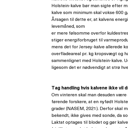
Holstein-kalve bør man sigte efter m
kalve som minimum skal vokse 600 g/
Årsagen til dette er, at kalvens energ
levemåned, som
er mere følsomme overfor kuldestres
stiger energiforbruget til varmeprodu
mens det for Jersey-kalve allerede ko
overfladeareal pr. kg kropsvægt og ha
sammenlignet med Holstein-kalve. Udo
ligesom det er nødvendigt at strø h
Tag handling hvis kalvene ikke vil 
Om vinteren skal man desuden være en
førende forskere, at en nyfødt Holste
grader (NASEM, 2021). Derfor skal ma
bekendt, ikke gives med sonde, da 
Laktat optages til blodet og gør kalve