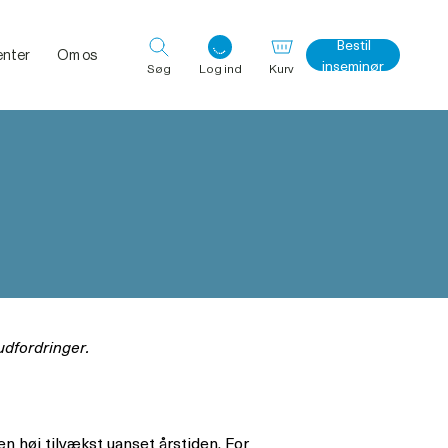
Bestil
nter
Om os
inseminør
Søg
Log ind
Kurv
Log ind med det samme
udfordringer.
en høj tilvækst uanset årstiden. For