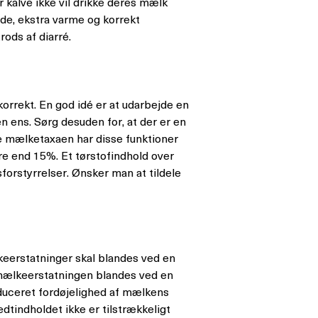
r kalve ikke vil drikke deres mælk
de, ekstra varme og korrekt
ods af diarré.
korrekt. En god idé er at udarbejde en
 ens. Sørg desuden for, at der er en
ke mælketaxaen har disse funktioner
re end 15%. Et tørstofindhold over
forstyrrelser. Ønsker man at tildele
keerstatninger skal blandes ved en
 mælkeerstatningen blandes ved en
educeret fordøjelighed af mælkens
dtindholdet ikke er tilstrækkeligt