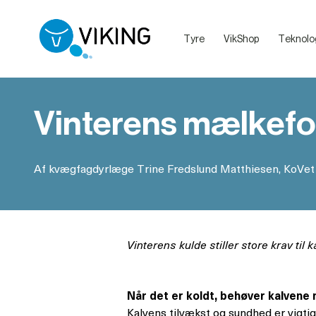
Tyre
VikShop
Teknolo
Sælg dine dyr med VikingLivestock
Debatretningslinjer på VikingDanmarks sociale medier
Vinterens mælkefo
Af kvægfagdyrlæge Trine Fredslund Matthiesen, KoVet
Vinterens kulde stiller store krav t
Når det er koldt, behøver kalven
Kalvens tilvækst og sundhed er vigtig