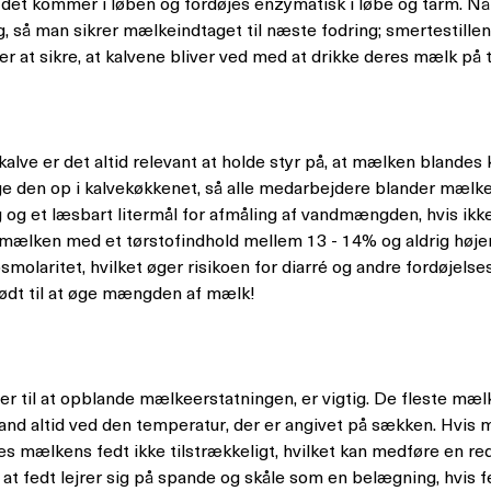
så det kommer i løben og fordøjes enzymatisk i løbe og tarm. Nå
 så man sikrer mælkeindtaget til næste fodring; smertestillen
 at sikre, at kalvene bliver ved med at drikke deres mælk på tr
alve er det altid relevant at holde styr på, at mælken blandes 
 den op i kalvekøkkenet, så alle medarbejdere blander mælken
g og et læsbart litermål for afmåling af vandmængden, hvis ik
 mælken med et tørstofindhold mellem 13 - 14% og aldrig høje
olaritet, hvilket øger risikoen for diarré og andre fordøjelses
nødt til at øge mængden af mælk!
 til at opblande mælkeerstatningen, er vigtig. De fleste mæl
and altid ved den temperatur, der er angivet på sækken. Hvis
es mælkens fedt ikke tilstrækkeligt, hvilket kan medføre en r
 at fedt lejrer sig på spande og skåle som en belægning, hvis fe