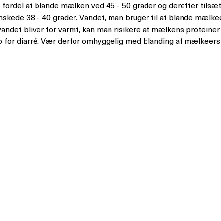
 fordel at blande mælken ved 45 - 50 grader og derefter tilsætt
skede 38 - 40 grader. Vandet, man bruger til at blande mælk
 vandet bliver for varmt, kan man risikere at mælkens proteine
o for diarré. Vær derfor omhyggelig med blanding af mælkeersta