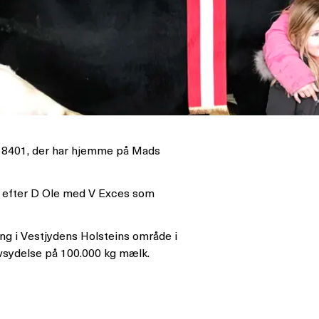
r. 8401, der har hjemme på Mads
r efter D Ole med V Exces som
ing i Vestjydens Holsteins område i
ivsydelse på 100.000 kg mælk.