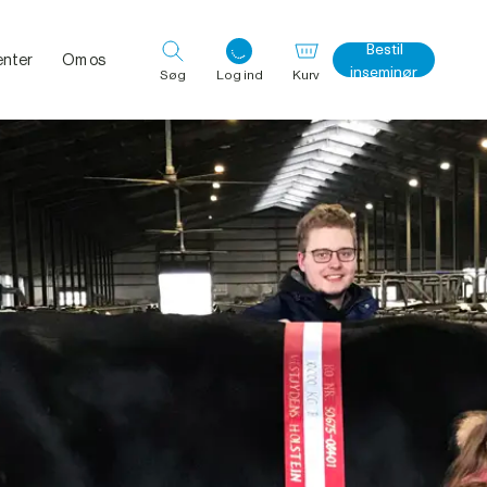
Bestil
nter
Om os
inseminør
Søg
Log ind
Kurv
Log ind med det samme