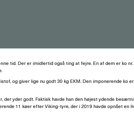
ne tid. Der er imidlertid også ting at fejre. En af dem er ko n
e.
istof, og giver lige nu godt 30 kg EKM. Den imponerende ko e
øer, der yder godt. Faktisk havde han den højest ydende besætn
erende 11 køer efter Viking-tyre, der i 2019 havde opnået en l