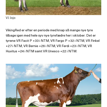
VJ Jojo
VikingRed er efter en periode med knap så mange nye tyre
tilbage igen med hele syv nye tyrefædre her i oktober. Det er
tyrene VR Facit P +33 i NTM, VR Fargo P +32 i NTM, VR Finkel
+27 i NTM, VR Bernie +26 i NTM, VR Ferdi +23 i NTM, VR
Huvitus +24 i NTM samt VR Unesco +22 i NTM.