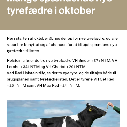
tyrefædre i oktober
Her i starten af oktober åbnes der op for nye tyrefædre, og alle
racer har benyttet sig af chancen for at tilføjet spændene nye
tyrefædre til listen.
Holstein tilføjer de tre nye tyrefædre VH Sinder +37 i NTM, VH
Lerche +34 i NTM og VH Chariot +29 i NTM.
Ved Rød Holstein tilføjes der to nye tyre, og de tilføjes både til
brugsplanen samt tyrefædrelisten. Det er tyrene VH Get Red
+25 i NTM samt VH Mac Red +24 i NTM.