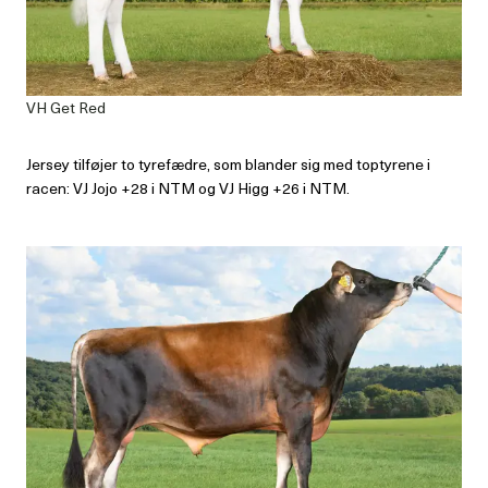
VH Get Red
Jersey tilføjer to tyrefædre, som blander sig med toptyrene i
racen: VJ Jojo +28 i NTM og VJ Higg +26 i NTM.