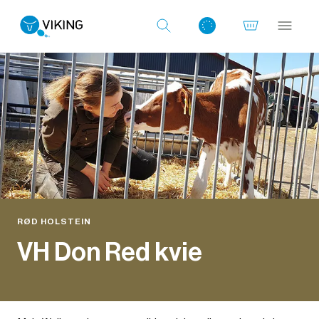
Log ind med det samme
RØD HOLSTEIN
VH Don Red kvie