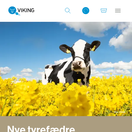
Log ind med det samme
Nye tyrefædre