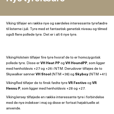
Viking tilføjer en række nye og særdeles interessante tyrefædre
til listerne i juli. Tyre med et fantastisk genetisk niveau og tilmed
også flere pollede tyre. Det er i alt 6 nye tyre.
VikingHolstein tilføjer fire tyre hvoraf de to er homozygotisk
pollede tyre. Disse er
VH Heat PP
og
VH HoundPP
, som ligger
med henholdsvis +27 og +26 i NTM. Derudover tilføjes de to
Skywalker sønner
VH Stool
(NTM +38) og
Skyboy
(NTM +41)
VikingRed tilføjer de to finsk fødte tyre
VR Festivo
og
VR
Hessu P
, som ligger med henholdsvis +28 og +27.
VikingJersey tilføjede en række interessante tyre i forbindelse
med de nye indekser i maj og disse er fortsat højaktuelle at
anvende.