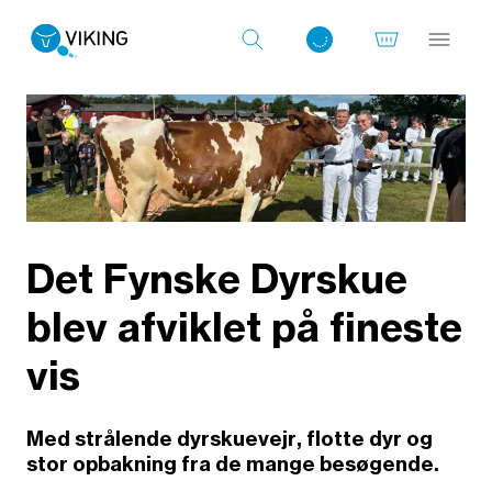
Log ind med det samme
Det Fynske Dyrskue
blev afviklet på fineste
vis
Med strålende dyrskuevejr, flotte dyr og
stor opbakning fra de mange besøgende.