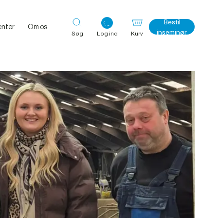
Bestil
nter
Om os
inseminør
Søg
Log ind
Kurv
Log ind med det samme