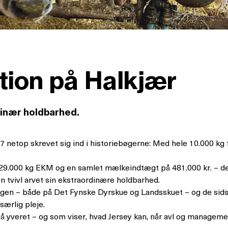
tion på Halkjær
dinær holdbarhed.
87
netop skrevet sig ind i historiebøgerne: Med hele 10.000 kg f
129.000 kg EKM og en samlet mælkeindtægt på 481.000 kr. – de
 tvivl arvet sin ekstraordinære holdbarhed.
ngen – både på Det Fynske Dyrskue og Landsskuet – og de sids
særlig pleje.
på yveret – og som viser, hvad Jersey kan, når avl og manageme