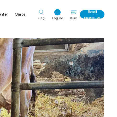
Bestil
nter
Om os
inseminør
Søg
Log ind
Kurv
Log ind med det samme