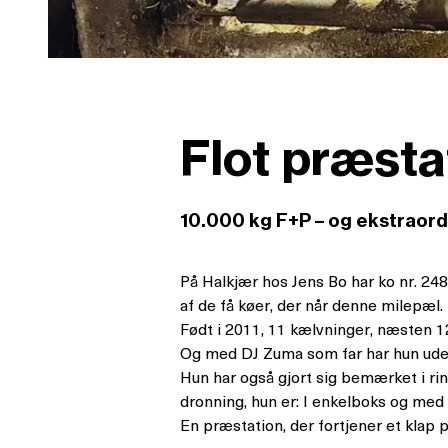
Flot præsta
10.000 kg F+P – og ekstraor
På Halkjær hos Jens Bo har ko nr. 24
af de få køer, der når denne milepæl.
Født i 2011, 11 kælvninger, næsten 
Og med DJ Zuma som far har hun uden
Hun har også gjort sig bemærket i ri
dronning, hun er: I enkelboks og med 
En præstation, der fortjener et klap 