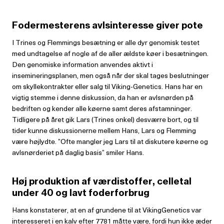
Fodermesterens avlsinteresse giver pote
I Trines og Flemmings besætning er alle dyr genomisk testet
med undtagelse af nogle af de aller ældste køer i besætnin­gen.
Den genomiske information anven­des aktivt i
insemineringsplanen, men også når der skal tages beslutninger
om skyllekontrakter eller salg til Viking-Genetics. Hans har en
vigtig stemme i denne diskussion, da han er avlsnørden på
bedriften og kender alle køerne samt deres afstamninger.
Tidligere på året gik Lars (Trines onkel) desværre bort, og til
tider kunne diskussionerne mellem Hans, Lars og Flemming
være højlydte. ”Ofte mangler jeg Lars til at diskutere køerne og
avlsnørderiet på daglig basis” smiler Hans.
Høj produktion af værdistoffer, celletal
under 40 og lavt foderforbrug
Hans konstaterer, at en af grundene til at VikingGenetics var
interesseret i en kalv efter 7781 måtte være, fordi hun ikke æder