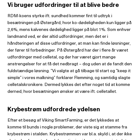
Vi bruger udfordringer til at blive bedre
RDM-koens styrke ift. sundhed kommer fint til udtryk i
besætningen på Øster­gård, hvor ko-dødeligheden kun ligger på
2,6%, mens kalvenes dødelighed lig­ger på blot 1%. Som enhver
landmand ved, er der altid udfordringer, men det er i
håndteringen af disse udfordringer, at man kan finde løsninger,
der fører til for­bedringer. På Østergård har der i flere år været
udfordringer med celletal, og der har været gjort mange
anstrengelser for at få det nedbragt – dog uden at de fandt den
fuldstændige løsning. ”Vi valgte at gå tilbage til start og ”keep it
simple” i vores malkning” forklarer Flemming, og samtidig slagte
celletalskronikere. Der­med lykkes det efter noget tid at kom­me
derned, hvor besætningen ønsker at være ift. celletallet.
Krybestrøm udfordrede ydelsen
Efter et besøg af Viking SmartFarming, er det lykkedes at
komme til bunds i nog­le problemer, der viste sig at stamme fra
krybestrøm i stalden. Krybestrømmen var bl.a. skyld i, at der ikke