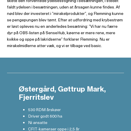
skete den for­ventede ydelsesstigning i besætningen, i stedet
faldt ydelsen i besætningen, uden at årsagen kunne findes. Af
nød blev der investeret i ”mirakelprodukter”, og Flemming kunne
se pengepungen blev tømt. Efter at udfordring med krybestrøm
er løst opleves nu en anderledes besæt­ning: ”Vi har nu færre
dyr på OBS-listen på SenseHub, køerne er mere rene, mere
kvikke og oppe på lakridserne” forklarer Flemming. Nu er
mirakelmidlerne atter væk, og vi er tilbage ved basic.
Østergård, Gøttrup Mark,
Fjerritslev
530 RDM årskøer
Driver godt 600 ha
Ni ansatte
CFIT-kameraer oppe i 2,5 år