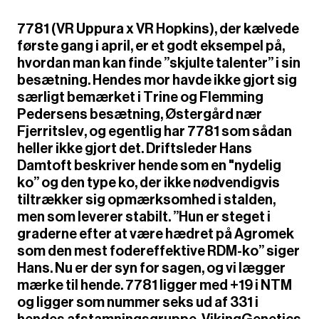
7781 (VR Uppura x VR Hopkins), der kælvede
første gang i april, er et godt eksempel på,
hvordan man kan finde ”skjulte talenter” i sin
besætning. Hendes mor havde ikke gjort sig
særligt bemærket i Trine og Flemming
Pedersens besætning, Østergård nær
Fjerritslev, og egentlig har 7781 som sådan
heller ikke gjort det. Driftsleder Hans
Damtoft beskriver hende som en "nydelig
ko” og den type ko, der ikke nødvendigvis
tiltrækker sig opmærksomhed i stalden,
men som leverer stabilt. ”Hun er steget i
graderne efter at være hædret på Agromek
som den mest fodereffektive RDM-ko” siger
Hans. Nu er der syn for sagen, og vi lægger
mærke til hende. 7781 ligger med +19 i NTM
og ligger som nummer seks ud af 331 i
hendes afstamningsgruppe. VikingGenetics