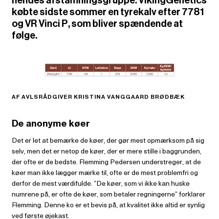
købte sidste sommer en tyrekalv efter 7781
og VR Vinci P, som bliver spændende at
følge.
AF AVLSRÅDGIVER KRISTINA VANGGAARD BRØDBÆK
De anonyme køer
Det er let at bemærke de køer, der gør mest opmærksom på sig
selv, men det er netop de køer, der er mere stil­le i baggrunden,
der ofte er de bedste. Flemming Pedersen understreger, at de
køer man ikke lægger mærke til, ofte er de mest problemfri og
derfor de mest værdifulde. ”De køer, som vi ikke kan huske
numrene på, er ofte de køer, som betaler regningerne” forkla­rer
Flemming. Denne ko er et bevis på, at kvalitet ikke altid er synlig
ved første øjekast.