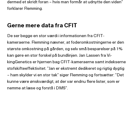
dermed et skridt foran – hvis man formår at udnytte den viden”
forklarer Flemming.
Gerne mere data fra CFIT
De ser begge en stor værdi i informatio­nen fra CFIT-
kameraerne. Flemming nævner, at foderomkostningerne er den
største omkostning på gården, og selv små besparelser på 1%
kan gøre en stor forskel på bundlinjen. Jan Lassen fra Vi­
kingGenetics er hjernen bag CFIT-kame­raerne samt indekserne
stofskifteeffekti­vitet. ”Jan er ekstremt dedikeret og rigtig dygtig
– ham skylder vi en stor tak” siger Flemming og fortsætter: ”Det
kunne være ønskværdigt, at der var endnu flere lister, som er
nemme at læse og forstå i DMS”.