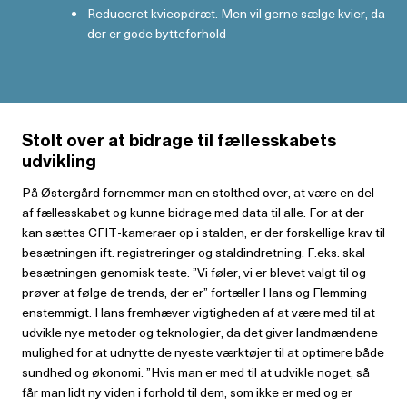
Reduceret kvieopdræt. Men vil gerne sælge kvier, da
der er gode bytteforhold
Stolt over at bidrage til fællesskabets
udvikling
På Østergård fornemmer man en stolt­hed over, at være en del
af fællesskabet og kunne bidrage med data til alle. For at der
kan sættes CFIT-kameraer op i stal­den, er der forskellige krav til
besætnin­gen ift. registreringer og staldindretning. F.eks. skal
besætningen genomisk teste. ”Vi føler, vi er blevet valgt til og
prøver at følge de trends, der er” fortæller Hans og Flemming
enstemmigt. Hans fremhæver vigtigheden af at være med til at
udvikle nye metoder og teknologier, da det giver landmændene
mulighed for at udnytte de nyeste værktøjer til at optimere både
sundhed og økonomi. ”Hvis man er med til at udvikle noget, så
får man lidt ny viden i forhold til dem, som ikke er med og er