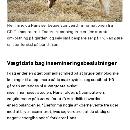
Flemming og Hans ser begge stor værdi i informationen fra
CFIT-kameraerne. Foderomkostningerne er den største
omkostning på gården, og selv små besparelser på 1% kan gøre
en stor forskel på bundlinjen.
Vægtdata bag insemineringsbeslutninger
I dag er der en øget opmærksomhed på at bruge teknologiske
løsninger til at opti­mere både mælkeydelse og sundhed. På
gården anvendes bl.a. vægtdata aktivt i
insemineringsstrategien. Hans følger, på computeren,
vægtkurvene på køerne for at få et indblik i, hvordan
energibalan­cen er. "Derfor må nogle af køerne vente tre uger
med at blive insemineret, hvis jeg vurderer, at de stadig er i
negativ energibalance” forklarer Hans.