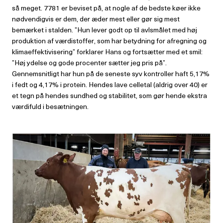
så meget. 7781 er beviset på, at nogle af de bedste køer ikke
nødven­digvis er dem, der æder mest eller gør sig mest
bemærket i stalden. ”Hun lever godt op til avlsmålet med høj
produk­tion af værdistoffer, som har betydning for afregning og
klimaeffektivisering” forklarer Hans og fortsætter med et smil:
”Høj ydelse og gode procenter sætter jeg pris på”.
Gennemsnitligt har hun på de seneste syv kontroller haft 5,17%
i fedt og 4,17% i protein. Hendes lave celle­tal (aldrig over 40) er
et tegn på hendes sundhed og stabilitet, som gør hende ekstra
værdifuld i besætningen.