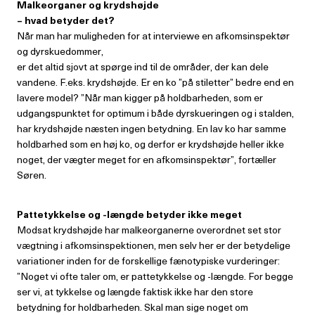
Malkeorganer og krydshøjde
– hvad betyder det?
Når man har muligheden for at interviewe en afkomsinspektør
og dyrskuedommer,
er det altid sjovt at spørge ind til de områder, der kan dele
vandene. F.eks. krydshøjde. Er en ko ”på stiletter” bedre end en
lavere model? ”Når man kigger på holdbarheden, som er
udgangspunktet for optimum i både dyrskueringen og i stalden,
har krydshøjde næsten ingen betydning. En lav ko har samme
holdbarhed som en høj ko, og derfor er krydshøjde heller ikke
noget, der vægter meget for en afkomsinspektør”, fortæller
Søren.
Pattetykkelse og -længde betyder
ikke meget
Modsat krydshøjde har malkeorganerne overordnet set stor
vægtning i afkomsinspektionen, men selv her er der betydelige
variationer inden for de forskellige fænotypiske vurderinger:
”Noget vi ofte taler om, er pattetykkelse og -længde. For begge
ser vi, at tykkelse og længde faktisk ikke har den store
betydning for holdbarheden. Skal man sige noget om