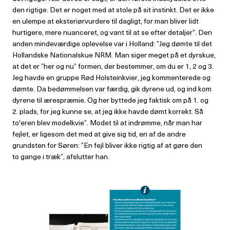
den rigtige. Det er noget med at stole på sit instinkt. Det er ikke
en ulempe at eksteriørvurdere til dagligt, for man bliver lidt
hurtigere, mere nuanceret, og vant til at se efter detaljer”. Den
anden mindeværdige oplevelse var i Holland: ”Jeg dømte til det
Hollandske Nationalskue NRM. Man siger meget på et dyrskue,
at det er ”her og nu” formen, der bestemmer, om du er 1, 2 og 3.
Jeg havde en gruppe Rød Holsteinkvier, jeg kommenterede og
dømte. Da bedømmelsen var færdig, gik dyrene ud, og ind kom
dyrene til ærespræmie. Og her byttede jeg faktisk om på 1. og
2. plads, for jeg kunne se, at jeg ikke havde dømt korrekt. Så
to'eren blev modelkvie”. Modet til at indrømme, når man har
fejlet, er ligesom det med at give sig tid, en af de andre
grundsten for Søren: ”En fejl bliver ikke rigtig af at gøre den
to gange i træk”, afslutter han.