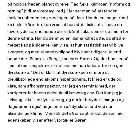
på holdbarheden blandt dyrene. Tag f.eks. kåringen ”ribform og
retning” (tidl. malkepræg, red.). Her ser man på afstanden
mellem ribbenene og rundingen på dem. Har du en meget rund
ko (f.eks. kåret to), kan vi se, at hun statistisk set vil have en
lavere ydelse, end hende der er kåret seks, som er optimum for
denne kåring. Har du derimod en, der er kåret otte, og altså er
meget flad på siderne, kan vi se, at hun statistisk set vil blive
svagere, og med al sandsynlighed blive sat tidligere ud end
hende der får seks i kåring”, forklarer Søren. Og det han ser på
som afkomsinspektør, er det samme han leder efter i en god
dyrskue-ko: ”Det er klart, at dyrskue-koen er mere et
øjebliksbillede end afkomsinspektionens. Når jeg er ude og
kåre, som afkomsinspektør, har jeg en terminal med, der
korrigerer for koens alder, tid til kælvning osv. Det kan jeg jo
selvsagt ikke i en dyrskuering, og derfor betyder timingen og
dagsformen også noget mere på dyrskuet end ved den
almindelige kåring. Men når det så er sagt, er det de samme
egenskaber, vi ser efter”, fortæller Søren.