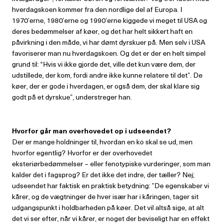
hverdagskoen kommer fra den nordlige del af Europa. I
1970’erne, 1980’erne og 1990’erne kiggede vi meget til USA og
deres bedømmelser af køer, og det har helt sikkert haft en
påvirkning i den måde, vi har dømt dyrskuer på. Men selv i USA
favoriserer man nu hverdagskoen. Og det er der en helt simpel
grund til: “Hvis vi ikke gjorde det, ville det kun være dem, der
udstillede, der kom, fordi andre ikke kunne relatere til det”. De
køer, der er gode i hverdagen, er også dem, der skal klare sig
godt på et dyrskue”, understreger han.
Hvorfor går man overhovedet op i
udseendet?
Der er mange holdninger til, hvordan en ko skal se ud, men
hvorfor egentlig? Hvorfor er der overhovedet
eksteriørbedømmelser – eller fenotypiske vurderinger, som man
kalder det i fagsprog? Er det ikke det indre, der tæller? Nej;
udseendet har faktisk en praktisk betydning: ”De egenskaber vi
kårer, og de vægtninger de hver især har i kåringen, tager sit
udgangspunkt i holdbarheden på køer. Det vil altså sige, at alt
det vi ser efter, når vi kårer, er noget der beviseligt har en effekt