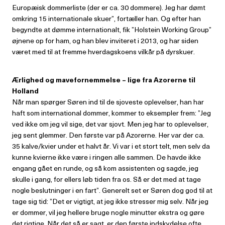
Europæisk dommerliste (der er ca. 30 dommere). Jeg har dømt
omkring 15 internationale skuer”, fortæller han. Og efter han
begyndte at dømme internationalt, fik ”Holstein Working Group”
øjnene op for ham, og han blev inviteret i 2013, og har siden
været med til at fremme hverdagskoens vilkår på dyrskuer.
Ærlighed og mavefornemmelse – lige
fra Azorerne til
Holland
Når man spørger Søren ind til de sjoveste oplevelser, han har
haft som international dommer, kommer to eksempler frem: ”Jeg
ved ikke om jeg vil sige, det var sjovt. Men jeg har to oplevelser,
jeg sent glemmer. Den første var på Azorerne. Her var der ca.
35 kalve/kvier under et halvt år. Vi var i et stort telt, men selv da
kunne kvierne ikke være i ringen alle sammen. De havde ikke
engang gået en runde, og så kom assistenten og sagde, jeg
skulle i gang, for ellers løb tiden fra os. Så er det med at tage
nogle beslutninger i en fart”. Generelt set er Søren dog god til at
tage sig tid: ”Det er vigtigt, at jeg ikke stresser mig selv. Når jeg
er dommer, vil jeg hellere bruge nogle minutter ekstra og gøre
det rigtige. Når det så er sagt, er den første indskydelse ofte