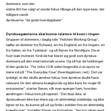
dommere, som det
sidste årti har valgt at sende fokus tilbage på den type køer, der
tidligere vandt
dyrskuerne: “de gode hverdagskøer”.
Dyrskuegæsterne skal kunne relatere
til koen i ringen
Gruppen af dommere, i daglig tale ”Holstein Working Group”,
tæller en dommer fra Schweiz, en fra England, en fra Ungarn, en
fra Italien, en fra Tyskland - og så Søren fra Norddjurs. De er
hver især inviteret, fordi de har klaret sig godt som dyrskue-
dommere på den internationale scene. Og så har de holdninger
til den gode ko. ”For cirka 10 år siden begyndte vi at spore os
mere ind på ”The Everyday Cow” (hverdagskoen, red.). Det var
tydeligt, at der skulle ændres fokus, hvis dyrskue skulle have
relevans for den almene kvægbonde og ikke bare for nogle få
entusiaster”, starter Søren, når man spørger ham, hvordan
ændringen i fokus kom på tapetet. ”Det duer ikke, at
dyrskuekoen ikke kan klare sig i et almindeligt staldmiljø, og ikke
ligner en ko, du kunne gå ud og finde i stalden hos en almindelig
kvægbruger”, fortæller Søren og fortsætter: ”Jeg tror ideen med