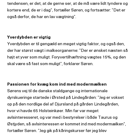
tendensen, er det, at de gerne ser, at de må være lidt tyndere og
kortere end, de er i dag”, fortæller Søren, og fortsætter: ”Det er
også derfor, de har en lav vægtning”.
Yverdybden er vigtig
Yverdybden er til gengæld en meget vigtig faktor, og også den,
der har størst vægt i malkeorganerne: ”Der er ønsket næsten så
højt et yver som muligt. Foryvertilhæftning vægtes 15%, og den
skal være så fast som muligt”, forklarer Søren.
Passionen for kvæg kom ind med
modermælken
Sørens vej til de danske staldgange og internationale
dyrskueringe startede i Ørsted på Lindegården: ”Jeg er vokset
op på den nordlige del af Djursland på gården Lindegården,
hvor vi havde 65 Holsteinkøer. Min far var meget
avlsinteresseret, og var med i bestyrelser i både Taurus og
Østjyden, så avlsinteressen er kommet ind med modermælken”,
fortæller Søren. ”Jeg gik på kåringskurser før jeg blev