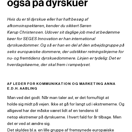
også på dyrskuer
Hvis du er til dyrskue eller har haft besøg af
afkomsinspektøren, kender du sikkert Søren
Kørup
Christensen. Udover sit daglige job med at bedømme
køer for SEGES Innovation er han international
dyrskuedommer. Og så er han en del af den arbejdsgruppe på
seks europæiske dommere, der
udstikker retningslinjerne for
nu- og fremtidens dyrskuedommere. Linjen er tydelig:
Det er
hverdagskøerne, der skal frem i rampelyset.
AF LEDER FOR KOMMUNIKATION OG MARKETING ANNA
E.D.H. AABLING
Man ved det godt. Når man taler avl, er det fornuftigt at
holde sig midt på vejen. Ikke at gå for langt ud i ekstremerne. Og
alligevel har der måske været lidt af en tendens til
netop ekstremer på dyrskuerne. I hvert fald for år tilbage. Men
det er ved at ændre sig.
Det skyldes bl.a. en lille gruppe af fremsynede europæiske