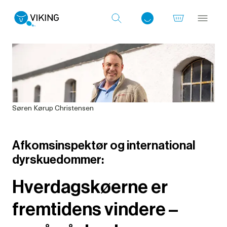
Log ind med det samme
Søren Kørup Christensen
Afkomsinspektør og international
dyrskuedommer:
Hverdagskøerne er
fremtidens vindere –