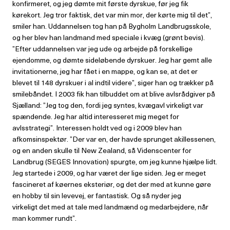
konfirmeret, og jeg dømte mit første dyrskue, før jeg fik
kørekort. Jeg tror faktisk, det var min mor, der kørte mig til det”,
smiler han. Uddannelsen tog han på Bygholm Landbrugsskole,
og her blev han landmand med speciale i kvæg (grønt bevis).
”Efter uddannelsen var jeg ude og arbejde på forskellige
ejendomme, og dømte sideløbende dyrskuer. Jeg har gemt alle
invitationerne, jeg har fået i en mappe, og kan se, at det er
blevet til 148 dyrskuer i al indtil videre”, siger han og trækker på
smilebåndet. I 2003 fik han tilbuddet om at blive avlsrådgiver på
Sjælland: ”Jeg tog den, fordi jeg syntes, kvægavl virkeligt var
spændende. Jeg har altid interesseret mig meget for
avlsstrategi”. Interessen holdt ved og i 2009 blev han
afkomsinspektør. ”Der var en, der havde sprunget akillessenen,
og en anden skulle til New Zealand, så Videnscenter for
Landbrug (SEGES Innovation) spurgte, om jeg kunne hjælpe lidt.
Jeg startede i 2009, og har været der lige siden. Jeg er meget
fascineret af køernes eksteriør, og det der med at kunne gøre
en hobby til sin levevej, er fantastisk. Og så nyder jeg
virkeligt det med at tale med landmænd og medarbejdere, når
man kommer rundt”.