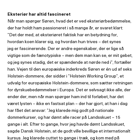
Eksteriør har altid fascineret
Når man spørger Søren, hvad det er ved eksteriørbedømmelse,
der har holdt ham passioneret i så mange år, er svaret klart:
”Det der med, at eksteriøret faktisk har en betydning for,
hvordan koen klarer sig, og hvordan hun trives – det synes
jeg er fascinerende. Der er andre egenskaber, der er lige så
vigtige som de fænotypiske – men dem man kan se, er mit gebet,
og jeg synes stadig, det er spændende at nørde ned i”, fortæller
han. Vejen til den europæiske inderkreds Søren er én ud af seks
Holstein-dommere, der sidder i ”Holstein Working Group”, et
udvalg for europæiske Holstein-dommere, som sætter retningen
for dyrskuebedømmelser i Europa. Det er selvsagt ikke alle, der
ender der, men når man spørger ham ind til forløbet, har det
været lysten – ikke en fastsat plan – der har gjort, at han i dag
har fået det ansvar: ”Jeg klarede mig godt på nationale
dommerkurser, og har dømt alle racer på Landsskuet – 15
gange i alt. Efter to gange, hvor jeg havde dømt Landsskuet,
sagde Dansk Holstein, at de godt ville bevillige et internationalt
kursus. Jeg klarede cuttet to gange i træk, og kom med på