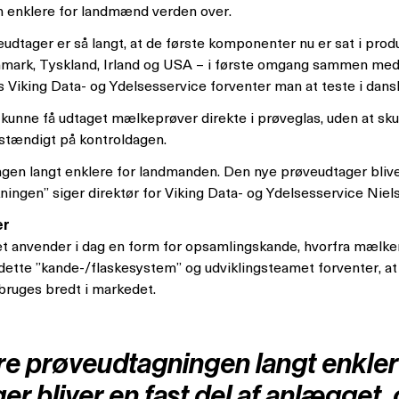
n enklere for landmænd verden over.
dtager er så langt, at de første komponenter nu er sat i prod
 Danmark, Tyskland, Irland og USA – i første omgang sammen m
 Viking Data- og Ydelsesservice forventer man at teste i dan
kunne få udtaget mælkeprøver direkte i prøveglas, uden at sk
stændigt på kontroldagen.
ngen langt enklere for landmanden. Den nye prøveudtager bliver
kningen” siger direktør for Viking Data- og Ydelsesservice Nie
er
 anvender i dag en form for opsamlingskande, hvorfra mælken 
 dette ”kande-/flaskesystem” og udviklingsteamet forventer, 
 bruges bredt i markedet.
øre prøveudtagningen langt enkle
 bliver en fast del af anlægget, 