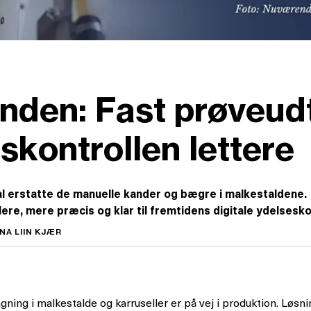
kanden: Fast prøveud
skontrollen lettere
l erstatte de manuelle kander og bægre i malkestaldene.
re, mere præcis og klar til fremtidens digitale ydelsesko
A LIIN KJÆR
ning i malkestalde og karruseller er på vej i produktion. Løsn