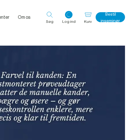
Bestil
nter
Om os
inseminør
Søg
Log ind
Kurv
Log ind med det samme