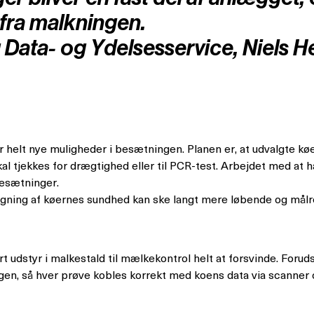
 fra malkningen.
ng Data- og Ydelsesservice, Niels
r helt nye muligheder i besætningen. Planen er, at udvalgte kø
 skal tjekkes for drægtighed eller til PCR-test. Arbejdet med 
besætninger.
ågning af køernes sundhed kan ske langt mere løbende og målre
rt udstyr i malkestald til mælkekontrol helt at forsvinde. Forud
en, så hver prøve kobles korrekt med koens data via scanner 