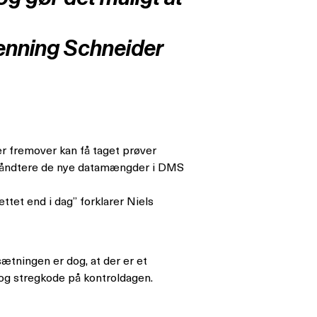
 Henning Schneider
er fremover kan få taget prøver
at håndtere de nye datamængder i DMS
ttet end i dag” forklarer Niels
sætningen er dog, at der er et
og stregkode på kontroldagen.