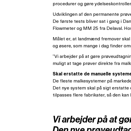
procedurer og gøre ydelseskontrolle
Udviklingen af den permanente prøveu
De første tests bliver sat i gang i
Flowmeter og MM 25 fra Delaval. Hos
Målet er, at landmænd fremover skal 
og øsere, som mange i dag finder om
”Vi arbejder på at gøre prøveudtagni
muligt at tage prøver direkte fra mal
Skal erstatte de manuelle system
De fleste malkesystemer på markedet
Det nye system skal på sigt erstatte
tilpasses flere fabrikater, så den kan
Vi arbejder på at g
Den nye prøveudtager