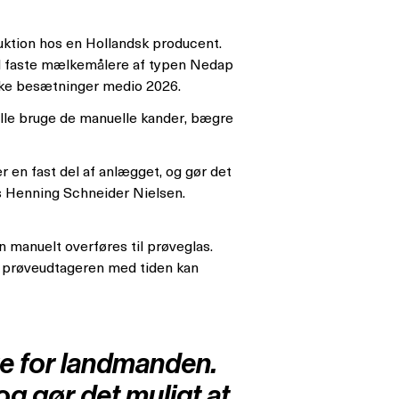
uktion hos en Hollandsk producent.
ed faste mælkemålere af typen Nedap
ske besætninger medio 2026.
ulle bruge de manuelle kander, bægre
 en fast del af anlægget, og gør det
ls Henning Schneider Nielsen.
manuelt overføres til prøveglas.
at prøveudtageren med tiden kan
re for landmanden.
og gør det muligt at