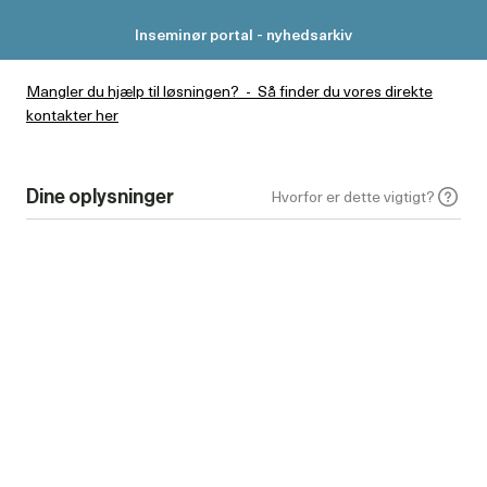
Lab
nyt
Inseminør portal - nyhedsarkiv
uge
21
Mangler du hjælp til løsningen? - Så finder du vores direkte
(26)
kontakter her
Dine oplysninger
Hvorfor er dette vigtigt?