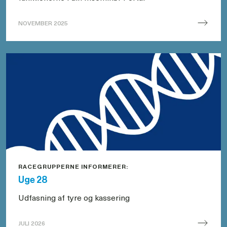
NOVEMBER 2025
Hovedside
-
Hvordan
bestiller
jeg
sæd
online?
RACEGRUPPERNE INFORMERER:
Uge 28
Udfasning af tyre og kassering
JULI 2026