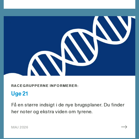
Lab
nyt
uge
28
(26)
RACEGRUPPERNE INFORMERER:
Uge 21
Få en større indsigt i de nye brugsplaner. Du finder
her noter og ekstra viden om tyrene.
MAJ 2026