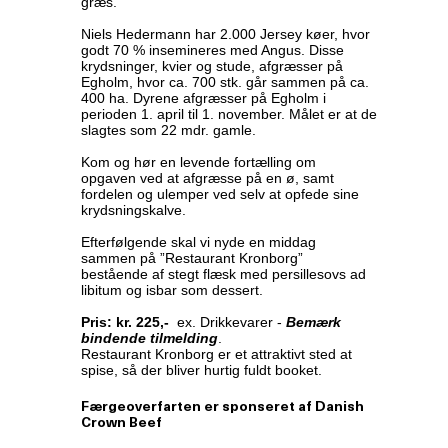
græs.
Niels Hedermann har 2.000 Jersey køer, hvor
godt 70 % insemineres med Angus. Disse
krydsninger, kvier og stude, afgræsser på
Egholm, hvor ca. 700 stk. går sammen på ca.
400 ha. Dyrene afgræsser på Egholm i
perioden 1. april til 1. november. Målet er at de
slagtes som 22 mdr. gamle.
Kom og hør en levende fortælling om
opgaven ved at afgræsse på en ø, samt
fordelen og ulemper ved selv at opfede sine
krydsningskalve.
Efterfølgende skal vi nyde en middag
sammen på ”Restaurant Kronborg”
bestående af stegt flæsk med persillesovs ad
libitum og isbar som dessert.
Pris: kr. 225,-
ex. Drikkevarer -
Bemærk
bindende tilmelding
.
Restaurant Kronborg er et attraktivt sted at
spise, så der bliver hurtig fuldt booket.
Færgeoverfarten er sponseret af Danish
Crown Beef