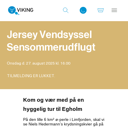
Jersey Vendsyssel
Sensommerudflugt
Log ind med det samme
Onsdag d. 27. august 2025 kl. 16.00
TILMELDING ER LUKKET.
Kom og vær med på en
hyggelig tur til Egholm
På den lille 6 km² ø-perle i Limfjorden, skal vi
se Niels Hedermann’s krydsningskvier gå på