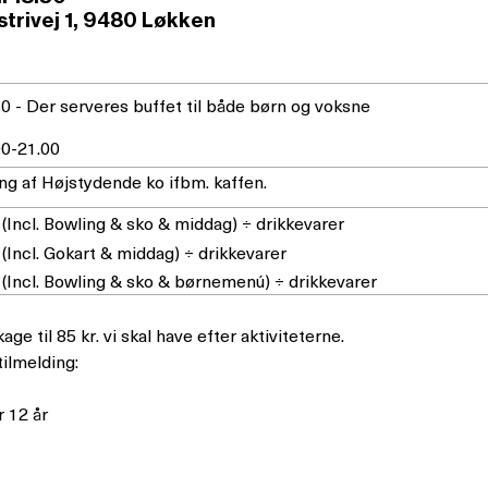
strivej 1, 9480 Løkken
30 - Der serveres buffet til både børn og voksne
00-21.00
ng af Højstydende ko ifbm. kaffen.
 (Incl. Bowling & sko & middag) ÷ drikkevarer
 (Incl. Gokart & middag) ÷ drikkevarer
. (Incl. Bowling & sko & børnemenú) ÷ drikkevarer
age til 85 kr. vi skal have efter aktiviteterne.
tilmelding:
r 12 år