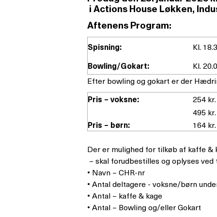
i Actions House Løkken, Indu
Aften
ens Program:
Spisning:
Kl. 18.
Bowling/Gokart:
Kl. 20.
Efter bowling og gokart er der Hædri
Pris – voksne:
254 kr.
495 kr.
Pris – børn:
164 kr
Der er mulighed for tilkøb af kaffe & k
– skal forudbestilles og oplyses ved 
• Navn – CHR-nr
• Antal deltagere - voksne/børn unde
• Antal – kaffe & kage
• Antal – Bowling og/eller Gokart