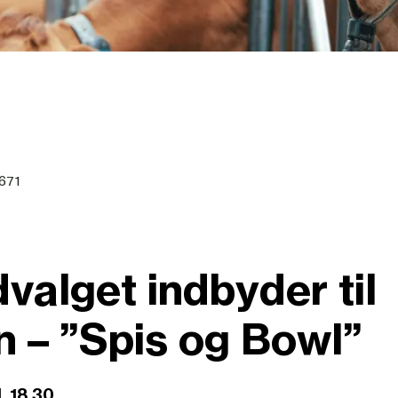
2671
valget indbyder til
n – ”Spis og Bowl”
. 18.30