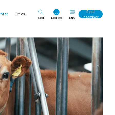
Bestil
nter
Om os
inseminør
Søg
Log ind
Kurv
Log ind med det samme