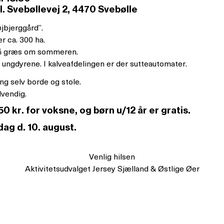
. Svebøllevej 2, 4470 Svebølle
jbjerggård”.
r ca. 300 ha.
på græs om sommeren.
l ungdyrene. I kalveafdelingen er der sutteautomater.
ng selv borde og stole.
dvendig.
 kr. for voksne, og børn u/12 år er gratis.
ag d. 10. august.
Venlig hilsen
Aktivitetsudvalget Jersey Sjælland & Østlige Øer