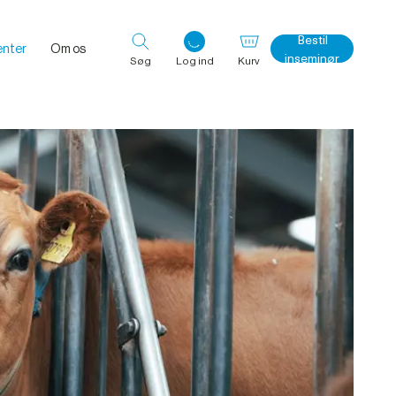
Bestil
nter
Om os
inseminør
Søg
Log ind
Kurv
Log ind med det samme