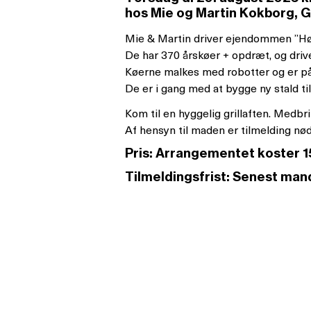
hos Mie og Martin Kokborg, Gl
Mie & Martin driver ejendommen ”Hø
De har 370 årskøer + opdræt, og drive
Køerne malkes med robotter og er 
De er i gang med at bygge ny stald ti
Kom til en hyggelig grillaften. Medbri
Af hensyn til maden er tilmelding nø
Pris: Arrangementet koster 150
Tilmeldingsfrist: Senest mand