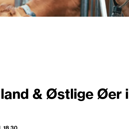
and & Østlige Øer in
. 18.30