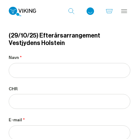
(29/10/25) Efterårsarrangement
Vestjydens Holstein
Log ind med det samme
Navn
*
CHR
E-mail
*