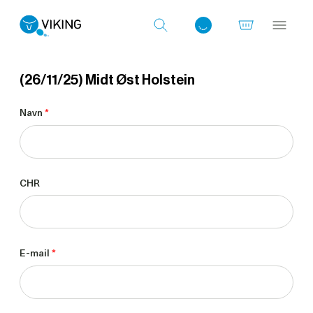
(26/11/25) Midt Øst Holstein
Log ind med det samme
Navn
*
CHR
E-mail
*