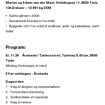
Marian og Edwin van der Maat, Hviddingvej 17, 8830 Tjele
134 årskøer – 12.961 kg EKM
•
Købte gården i 2000
• Nuværende kostald er fra 2005
• Byggede i 2017 ny stald til småkvier, gold- og kælvekøer, samt
foder
Program:
Kl. 11.30
Årsmøde i Tjelecentret, Tjelevej 9, Ørum, 8830
Tjele
Middag (foreningen er vært)
Efter middagen - Årsmøde
Dagsorden
1. Valg af dirigent og stemmetællere
2. Formandens beretning
3. Godkendelse af regnskab
4. Valg af revisor