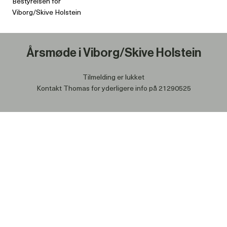
Bestyrelsen for
Viborg/Skive Holstein
Årsmøde i Viborg/Skive Holstein
Tilmelding er lukket
Kontakt Thomas for yderligere info på 21290525