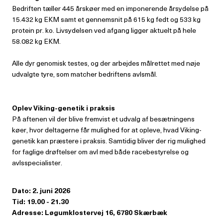
Bedriften tæller 445 årskøer med en imponerende årsydelse på
15.432 kg EKM samt et gennemsnit på 615 kg fedt og 533 kg
protein pr. ko. Livsydelsen ved afgang ligger aktuelt på hele
58.082 kg EKM.
Alle dyr genomisk testes, og der arbejdes målrettet med nøje
udvalgte tyre, som matcher bedriftens avlsmål.
Oplev Viking-genetik i praksis
På aftenen vil der blive fremvist et udvalg af besætningens
køer, hvor deltagerne får mulighed for at opleve, hvad Viking-
genetik kan præstere i praksis. Samtidig bliver der rig mulighed
for faglige drøftelser om avl med både racebestyrelse og
avlsspecialister.
Dato: 2. juni 2026
Tid: 19.00 - 21.30
Adresse: Løgumklostervej 16, 6780 Skærbæk