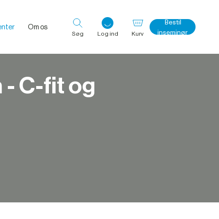
Bestil
nter
Om os
inseminør
Søg
Log ind
Kurv
- C-fit og
Log ind med det samme