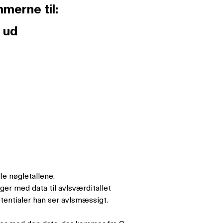
merne til:
 ud
le nøgletallene.
ager med data til avlsværditallet
otentialer han ser avlsmæssigt.