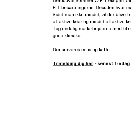
Derudover kommer C-FIT ekspert Jan 
FIT besætningerne. Desuden hvor man
Sidst men ikke mindst, vil der blive
effektive køer og mindst effektive kø
Tag endelig medarbejderne med til en 
gode klimako.
Der serveres en is og kaffe.
Tilmelding dig her
- senest fredag 