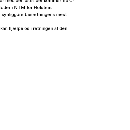
er med den data, der kommer fra C-
oder i NTM for Holstein.
 at synliggøre besætningens mest
 kan hjælpe os i retningen af den