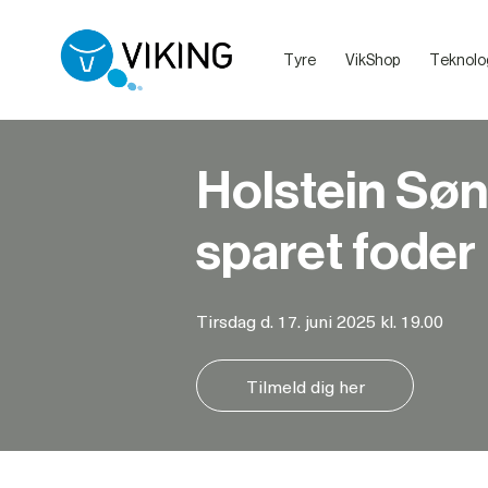
Tyre
VikShop
Teknolo
Sælg dine dyr med VikingLivestock
Debatretningslinjer på VikingDanmarks sociale medier
Holstein Søn
sparet foder
Tirsdag d. 17. juni 2025 kl. 19.00
Tilmeld dig her