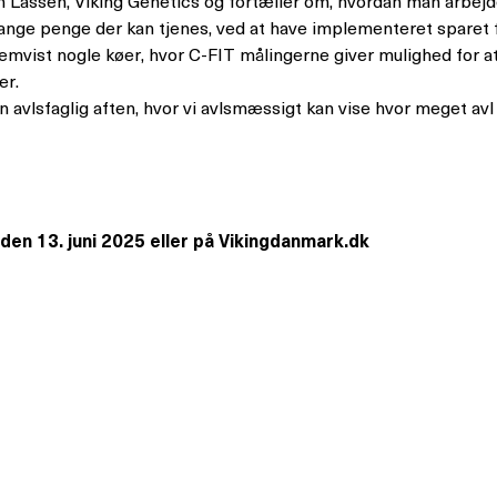
Lassen, Viking Genetics og fortæller om, hvordan man arbejd
ge penge der kan tjenes, ved at have implementeret sparet f
 fremvist nogle køer, hvor C-FIT målingerne giver mulighed for
er.
avlsfaglig aften, hvor vi avlsmæssigt kan vise hvor meget avl
den 13. juni 2025 eller på Vikingdanmark.dk