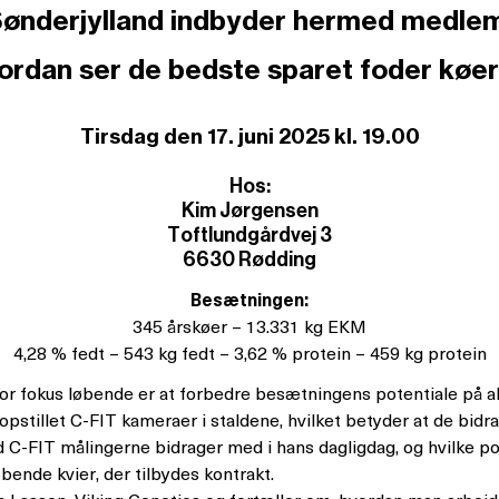
Sønderjylland indbyder hermed medlem
ordan ser de bedste sparet foder køer
Tirsdag den 17. juni 2025 kl. 19.00
Hos:
Kim Jørgensen
Toftlundgårdvej 3
6630 Rødding
Besætningen:
345 årskøer – 13.331 kg EKM
4,28 % fedt – 543 kg fedt – 3,62 % protein – 459 kg protein
or fokus løbende er at forbedre besætningens potentiale på al
 opstillet C-FIT kameraer i staldene, hvilket betyder at de bidr
d C-FIT målingerne bidrager med i hans dagligdag, og hvilke p
bende kvier, der tilbydes kontrakt.