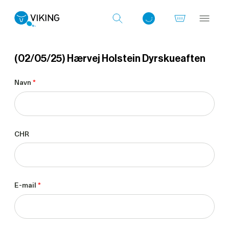
(02/05/25) Hærvej Holstein Dyrskueaften
Log ind med det samme
Navn
*
CHR
E-mail
*