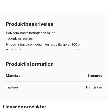
Produktbeskrivelse
Polysem insemineringshandsker
100 stk. pr. pakke.
Findes i størrelse medium og large (large er 100 cm)
Brudstærk orange engangs insemineringshandske.
Til brug ved inseminering.
Produktinformation
Materiale
Engangs
Tøjtype
Handsker
Lignende produkter