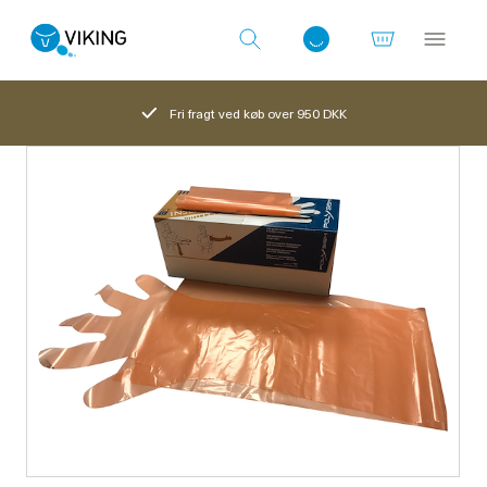
Fri fragt ved køb over 950 DKK
Log ind med det samme