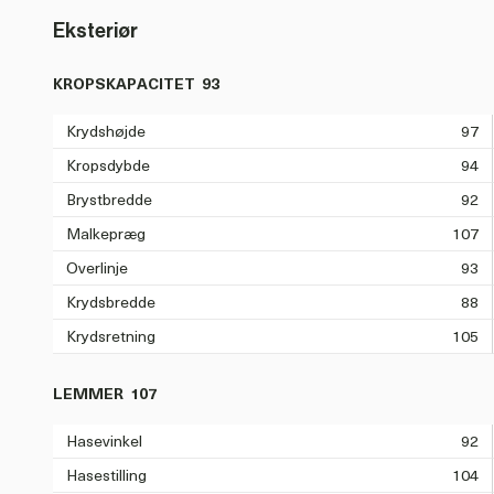
Eksteriør
KROPSKAPACITET
93
Krydshøjde
97
Kropsdybde
94
Brystbredde
92
Malkepræg
107
Overlinje
93
Krydsbredde
88
Krydsretning
105
LEMMER
107
Hasevinkel
92
Hasestilling
104