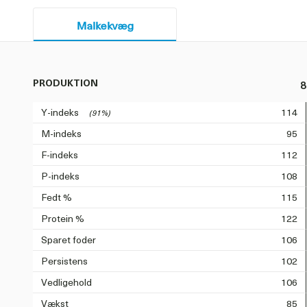
Malkekvæg
PRODUKTION
8
Y-indeks
114
(91%)
M-indeks
95
F-indeks
112
P-indeks
108
Fedt %
115
Protein %
122
Sparet foder
106
Persistens
102
Vedligehold
106
Vækst
85