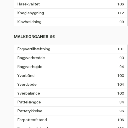
Hasekvalitet
106
Knoglebygning
112
Klovhældning
99
MALKEORGANER
96
Foryvertilhæftning
101
Bagyverbredde
93
Bagyverhøjde
94
Yverbånd
100
Yverdybde
104
Yverbalance
100
Pattelængde
84
Pattetykkelse
96
Forpatteafstand
106