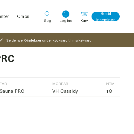
Bestil
nter
Om os
inseminør
Søg
Log ind
Kurv
Se de nye X-indekser under kødkvæg til malkekvæg
PRC
Log ind med det samme
FAR
MORFAR
NTM
Sauna PRC
VH Cassidy
18