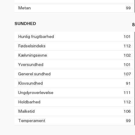
Metan
99
SUNDHED
8
Hunlig frugtbarhed
101
Fødselsindeks
112
Kælvningsevne
102
Yversundhed
101
Generel sundhed
107
Klovsundhed
91
Ungdyroverlevelse
111
Holdbarhed
112
Malketid
106
Temperament
99