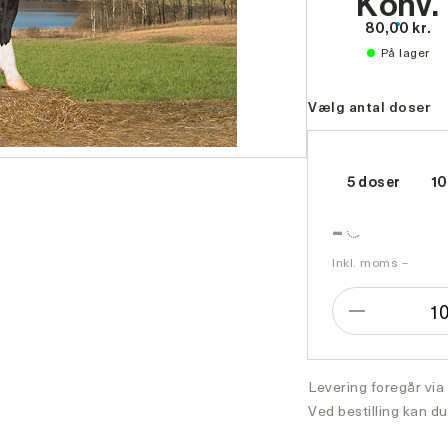
Konv.
80,00 kr.
På lager
Vælg antal doser
5 doser
10
-
Inkl. moms –
1
Formindsk
antal
Levering foregår via
Ved bestilling kan du