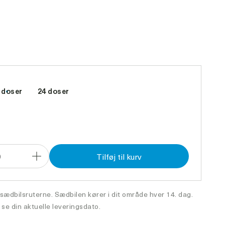
 doser
24 doser
0
Tilføj til kurv
Forøg
antal
 sædbilsruterne. Sædbilen kører i dit område hver 14. dag.
 se din aktuelle leveringsdato.