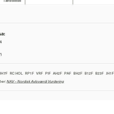
Tætstillede
Aa:
4
)
HH7F
RC HOL
RP1F
VRF
PIF
AH2F
PAF
BH2F
B12F
B23F
JH1
ber:
NAV – Nordisk Avlsværdi Vurdering