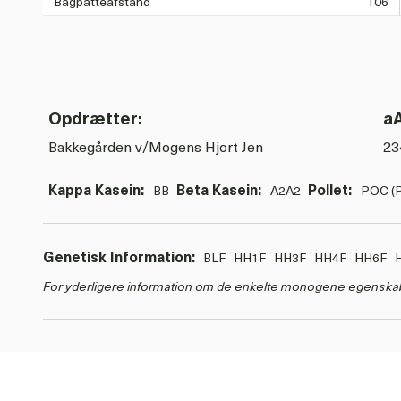
Bagpatteafstand
106
Opdrætter:
a
Bakkegården v/Mogens Hjort Jen
23
Kappa Kasein:
Beta Kasein:
Pollet:
BB
A2A2
POC (P
Genetisk Information:
BLF
HH1F
HH3F
HH4F
HH6F
For yderligere information om de enkelte monogene egenska